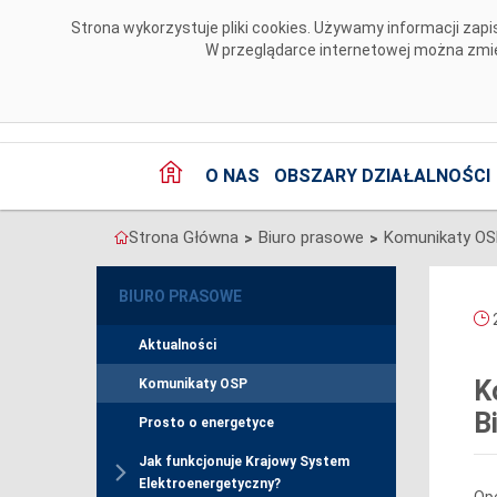
Przejdź do komentarzy
Strona wykorzystuje pliki cookies. Używamy informacji za
W przeglądarce internetowej można zmien
O NAS
OBSZARY DZIAŁALNOŚCI
Strona Główna
Biuro prasowe
Komunikaty O
>
>
BIURO PRASOWE
2
Aktualności
K
Komunikaty OSP
B
Prosto o energetyce
Jak funkcjonuje Krajowy System
Elektroenergetyczny?
Ope