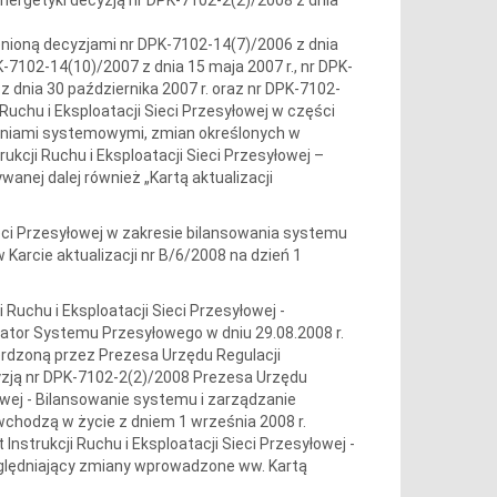
ienioną decyzjami nr DPK-7102-14(7)/2006 z dnia
K-7102-14(10)/2007 z dnia 15 maja 2007 r., nr DPK-
 dnia 30 października 2007 r. oraz nr DPK-7102-
Ruchu i Eksploatacji Sieci Przesyłowej w części
eniami systemowymi, zmian określonych w
ukcji Ruchu i Eksploatacji Sieci Przesyłowej –
nej dalej również „Kartą aktualizacji
Sieci Przesyłowej w zakresie bilansowania systemu
arcie aktualizacji nr B/6/2008 na dzień 1
Ruchu i Eksploatacji Sieci Przesyłowej -
ator Systemu Przesyłowego w dniu 29.08.2008
r.
erdzoną przez Prezesa Urzędu Regulacji
cyzją nr DPK-7102-2(2)/2008 Prezesa Urzędu
łowej - Bilansowanie systemu i zarządzanie
wchodzą w życie z dniem 1 września 2008 r.
Instrukcji Ruchu i Eksploatacji Sieci Przesyłowej -
ględniający zmiany wprowadzone ww. Kartą