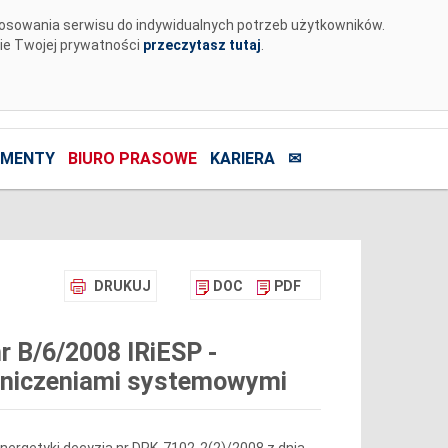
tosowania serwisu do indywidualnych potrzeb użytkowników.
nie Twojej prywatności
przeczytasz tutaj
.
MENTY
BIURO PRASOWE
KARIERA
✉
DRUKUJ
DOC
PDF
r B/6/2008 IRiESP -
raniczeniami systemowymi
nergetyki decyzją nr DPK-7102-2(2)/2008 z dnia