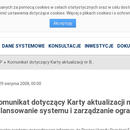
pisanych za pomocą cookies w celach statystycznych oraz w celu dos
ić ustawienia dotyczące cookies. Więcej o plikach cookies i o ochro
Akceptuję
DANE SYSTEMOWE
KONSULTACJE
INWESTYCJE
DOKU
SP
Komunikat dotyczący Karty aktualizacji nr B/6/2008 IRiESP - Bilansowanie systemu i zarządzanie ograniczeniami systemowymi
>
9 sierpnia 2008, 00:00
omunikat dotyczący Karty aktualizacji n
ilansowanie systemu i zarządzanie og
rator systemu przesyłowego informuje, że Prezes Urzędu Regulacji E