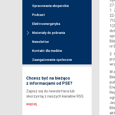
27 
Opracowania eksperckie
1. 
Podcast
22 
710
Elektroenergetyka
1(2
dot
Materiały do pobrania
opr
Bil
Newsletter
nr 
Kontakt dla mediów
2. 
prz
Zaangażowanie społeczne
wrz
W z
Bil
Chcesz być na bieżąco
pub
z informacjami od PSE?
Ene
Zapisz się do newslettera lub
Reg
skorzystaj z naszych kanałów RSS.
ogr
Jed
więcej...
Bi
akt