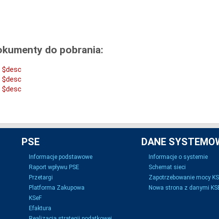
okumenty do pobrania:
$desc
$desc
$desc
PSE
DANE SYSTEMO
Informacje podstawowe
Informacje o systemie
Raport wpływu PSE
Schemat sieci
Przetargi
Zapotrzebowanie mocy K
Platforma Zakupowa
Nowa strona z danymi KSE
KSeF
Efaktura
Realizacja strategii podatkowej