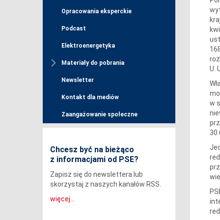
wyt
Opracowania eksperckie
kra
Podcast
kwi
ust
Elektroenergetyka
168
roz
Materiały do pobrania
U. 
Newsletter
Wła
mow
Kontakt dla mediów
w s
nie
Zaangażowanie społeczne
prz
30 
Jed
Chcesz być na bieżąco
red
z informacjami od PSE?
pr
Zapisz się do newslettera lub
wie
skorzystaj z naszych kanałów RSS.
PSE
więcej...
in
red