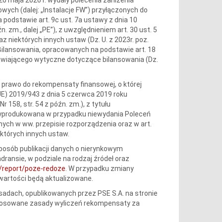
rowych (dalej: „Instalacje FW”) przyłączonych do
podstawie art. 9c ust. 7a ustawy z dnia 10
n. zm., dalej „PE”), z uwzględnieniem art. 30 ust. 5
z niektórych innych ustaw (Dz. U. z 2023r. poz.
lansowania, opracowanych na podstawie art. 18
nawiającego wytyczne dotyczące bilansowania (Dz.
dy prawo do rekompensaty finansowej, o której
UE) 2019/943 z dnia 5 czerwca 2019 roku
r 158, str. 54 z późn. zm.), z tytułu
a wyprodukowana w przypadku niewydania Poleceń
nych w ww. przepisie rozporządzenia oraz w art.
ektórych innych ustaw.
sposób publikacji danych o nierynkowym
ransie, w podziale na rodzaj źródeł oraz
pl/report/poze-redoze
. W przypadku zmiany
wartości będą aktualizowane.
adach, opublikowanych przez PSE S.A. na stronie
Stosowane zasady wyliczeń rekompensaty za