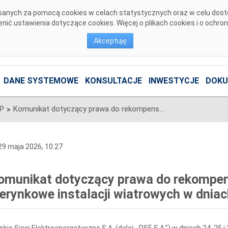
pisanych za pomocą cookies w celach statystycznych oraz w celu dos
ić ustawienia dotyczące cookies. Więcej o plikach cookies i o ochro
Akceptuję
DANE SYSTEMOWE
KONSULTACJE
INWESTYCJE
DOKU
SP
Komunikat dotyczący prawa do rekompensaty za redysponowanie nierynkowe instalacji wiatrowych w dniach 24, 25 i 26 maja 2026
>
9 maja 2026, 10:27
omunikat dotyczący prawa do rekompe
ierynkowe instalacji wiatrowych w dniac
skie Sieci Elektroenergetyczne S.A. (dalej: „PSE S.A.”) w dniach 24, 25 