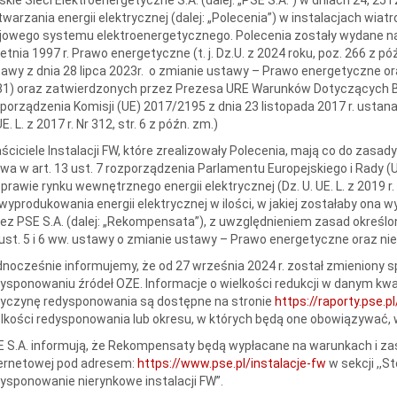
warzania energii elektrycznej (dalej: „Polecenia”) w instalacjach wiat
jowego systemu elektroenergetycznego. Polecenia zostały wydane na 
etnia 1997 r. Prawo energetyczne (t. j. Dz.U. z 2024 roku, poz. 266 z póź
awy z dnia 28 lipca 2023r. o zmianie ustawy – Prawo energetyczne ora
1) oraz zatwierdzonych przez Prezesa URE Warunków Dotyczących Bi
porządzenia Komisji (UE) 2017/2195 z dnia 23 listopada 2017 r. usta
UE. L. z 2017 r. Nr 312, str. 6 z późn. zm.)
ściciele Instalacji FW, które zrealizowały Polecenia, mają co do zasa
a w art. 13 ust. 7 rozporządzenia Parlamentu Europejskiego i Rady (
prawie rynku wewnętrznego energii elektrycznej (Dz. U. UE. L. z 2019 r. N
wyprodukowania energii elektrycznej w ilości, w jakiej zostałaby on
ez PSE S.A. (dalej: „Rekompensata”), z uwzględnieniem zasad określo
ust. 5 i 6 ww. ustawy o zmianie ustawy – Prawo energetyczne oraz ni
nocześnie informujemy, że od 27 września 2024 r. został zmieniony 
ysponowaniu źródeł OZE. Informacje o wielkości redukcji w danym kwad
zyczynę redysponowania są dostępne na stronie
https://raporty.pse.
lkości redysponowania lub okresu, w których będą one obowiązywać, 
 S.A. informują, że Rekompensaty będą wypłacane na warunkach i zas
ternetowej pod adresem:
https://www.pse.pl/instalacje-fw
w sekcji ,,
ysponowanie nierynkowe instalacji FW”.