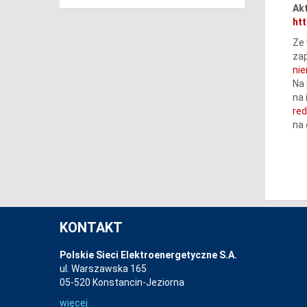
Akt
htt
Ze 
zap
ni
Na 
na 
re
na
KONTAKT
Polskie Sieci Elektroenergetyczne S.A.
ul. Warszawska 165
05-520 Konstancin-Jeziorna
więcej