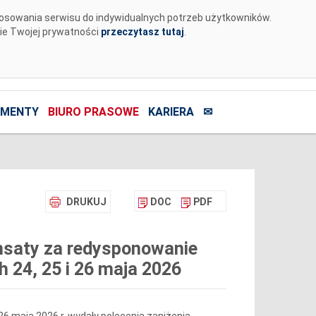
tosowania serwisu do indywidualnych potrzeb użytkowników.
nie Twojej prywatności
przeczytasz tutaj
.
MENTY
BIURO PRASOWE
KARIERA
✉
DRUKUJ
DOC
PDF
nsaty za redysponowanie
h 24, 25 i 26 maja 2026
i 26 maja 2026 r. wydały polecenia zaniżenia