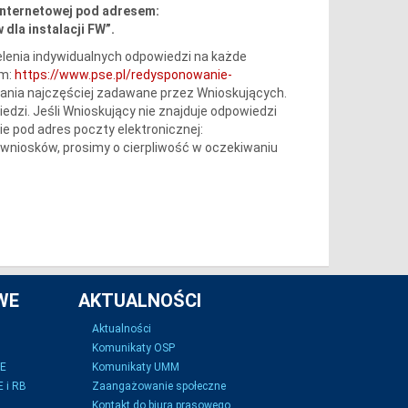
internetowej pod adresem:
dla instalacji FW”.
lenia indywidualnych odpowiedzi na każde
em:
https://www.pse.pl/redysponowanie-
tania najczęściej zadawane przez Wnioskujących.
iedzi. Jeśli Wnioskujący nie znajduje odpowiedzi
e pod adres poczty elektronicznej:
wniosków, prosimy o cierpliwość w oczekiwaniu
WE
AKTUALNOŚCI
Aktualności
Komunikaty OSP
SE
Komunikaty UMM
 i RB
Zaangażowanie społeczne
Kontakt do biura prasowego