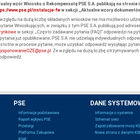
ualny wzór Wniosku o Rekompensatę PSE S.A. publikują na stronie 
ps://www.pse.pl/instalacje-fw
w sekcji ,,Aktualne wzory dokumentów 
względu na dużą liczbę składanych wniosków nie ma możliwości udzie
ytanie Wnioskujących, w związku z tym PSE S.A. publikują pod adres
erynkowe
w sekcji: ,,Często zadawane pytania (FAQ)” odpowiedzi na py
pytania już opublikowane, PSE S.A. nie udzielają indywidualnych odpow
istotne w procesie pytanie, może uzyskać odpowiedź wysyłając pytani
dysponowanieOZE@pse.pl
. Ze względu na dużą liczbę otrzymywanych 
 odpowiedź.
PSE
DANE SYSTEMO
Informacje podstawowe
Informacje o systemie
Raport wpływu PSE
Schemat sieci
Przetargi
Zapotrzebowanie mocy K
Platforma Zakupowa
Nowa strona z danymi KSE
KSeF