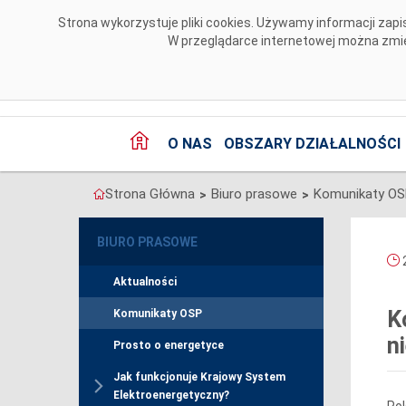
Przejdź do komentarzy
Strona wykorzystuje pliki cookies. Używamy informacji za
W przeglądarce internetowej można zmien
O NAS
OBSZARY DZIAŁALNOŚCI
Strona Główna
Biuro prasowe
Komunikaty O
>
>
BIURO PRASOWE
2
Aktualności
K
Komunikaty OSP
n
Prosto o energetyce
Jak funkcjonuje Krajowy System
Elektroenergetyczny?
Pol