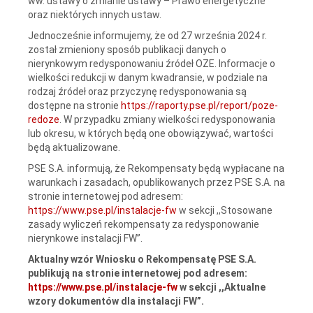
ww. ustawy o zmianie ustawy – Prawo energetyczne
oraz niektórych innych ustaw.
Jednocześnie informujemy, że od 27 września 2024 r.
został zmieniony sposób publikacji danych o
nierynkowym redysponowaniu źródeł OZE. Informacje o
wielkości redukcji w danym kwadransie, w podziale na
rodzaj źródeł oraz przyczynę redysponowania są
dostępne na stronie
https://raporty.pse.pl/report/poze-
redoze
. W przypadku zmiany wielkości redysponowania
lub okresu, w których będą one obowiązywać, wartości
będą aktualizowane.
PSE S.A. informują, że Rekompensaty będą wypłacane na
warunkach i zasadach, opublikowanych przez PSE S.A. na
stronie internetowej pod adresem:
https://www.pse.pl/instalacje-fw
w sekcji ,,Stosowane
zasady wyliczeń rekompensaty za redysponowanie
nierynkowe instalacji FW”.
Aktualny wzór Wniosku o Rekompensatę PSE S.A.
publikują na stronie internetowej pod adresem:
https://www.pse.pl/instalacje-fw
w sekcji ,,Aktualne
wzory dokumentów dla instalacji FW”.