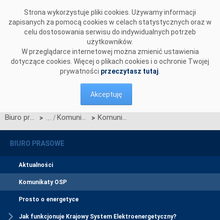
Przejdź do komentarzy
Strona wykorzystuje pliki cookies. Używamy informacji
zapisanych za pomocą cookies w celach statystycznych oraz w
celu dostosowania serwisu do indywidualnych potrzeb
użytkowników.
W przeglądarce internetowej można zmienić ustawienia
dotyczące cookies. Więcej o plikach cookies i o ochronie Twojej
prywatności
przeczytasz tutaj
.
Akceptuję
Biuro prasowe
Komunikaty OSP
Komunikat dotyczący prawa do rekompensaty za redysponowanie nierynkowe instalacji wiatrowych w dniu 5 lipca 2025 r.
>
>
BIURO PRASOWE
Aktualności
Komunikaty OSP
Prosto o energetyce
Jak funkcjonuje Krajowy System Elektroenergetyczny?