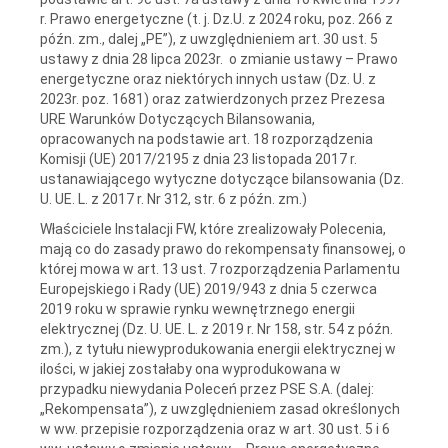
r. Prawo energetyczne (t. j. Dz.U. z 2024 roku, poz. 266 z
późn. zm., dalej „PE”), z uwzględnieniem art. 30 ust. 5
ustawy z dnia 28 lipca 2023r. o zmianie ustawy – Prawo
energetyczne oraz niektórych innych ustaw (Dz. U. z
2023r. poz. 1681) oraz zatwierdzonych przez Prezesa
URE Warunków Dotyczących Bilansowania,
opracowanych na podstawie art. 18 rozporządzenia
Komisji (UE) 2017/2195 z dnia 23 listopada 2017 r.
ustanawiającego wytyczne dotyczące bilansowania (Dz.
U. UE. L. z 2017 r. Nr 312, str. 6 z późn. zm.)
Właściciele Instalacji FW, które zrealizowały Polecenia,
mają co do zasady prawo do rekompensaty finansowej, o
której mowa w art. 13 ust. 7 rozporządzenia Parlamentu
Europejskiego i Rady (UE) 2019/943 z dnia 5 czerwca
2019 roku w sprawie rynku wewnętrznego energii
elektrycznej (Dz. U. UE. L. z 2019 r. Nr 158, str. 54 z późn.
zm.), z tytułu niewyprodukowania energii elektrycznej w
ilości, w jakiej zostałaby ona wyprodukowana w
przypadku niewydania Poleceń przez PSE S.A. (dalej:
„Rekompensata”), z uwzględnieniem zasad określonych
w ww. przepisie rozporządzenia oraz w art. 30 ust. 5 i 6