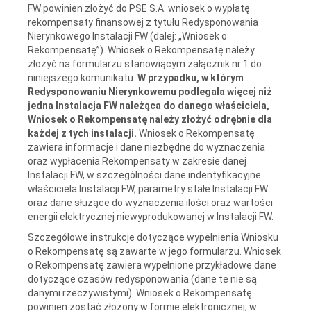
FW powinien złożyć do PSE S.A. wniosek o wypłatę
rekompensaty finansowej z tytułu Redysponowania
Nierynkowego Instalacji FW (dalej: „Wniosek o
Rekompensatę”). Wniosek o Rekompensatę należy
złożyć na formularzu stanowiącym załącznik nr 1 do
niniejszego komunikatu.
W przypadku, w którym
Redysponowaniu Nierynkowemu podlegała więcej niż
jedna Instalacja FW należąca do danego właściciela,
Wniosek o Rekompensatę należy złożyć odrębnie dla
każdej z tych instalacji.
Wniosek o Rekompensatę
zawiera informacje i dane niezbędne do wyznaczenia
oraz wypłacenia Rekompensaty w zakresie danej
Instalacji FW, w szczególności dane indentyfikacyjne
właściciela Instalacji FW, parametry stałe Instalacji FW
oraz dane służące do wyznaczenia ilości oraz wartości
energii elektrycznej niewyprodukowanej w Instalacji FW.
Szczegółowe instrukcje dotyczące wypełnienia Wniosku
o Rekompensatę są zawarte w jego formularzu. Wniosek
o Rekompensatę zawiera wypełnione przykładowe dane
dotyczące czasów redysponowania (dane te nie są
danymi rzeczywistymi). Wniosek o Rekompensatę
powinien zostać złożony w formie elektronicznej, w