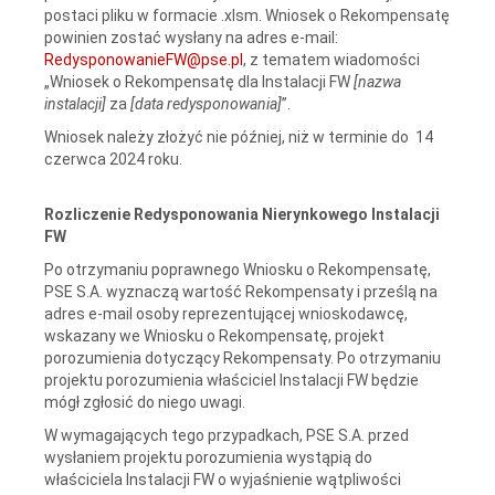
postaci pliku w formacie .xlsm. Wniosek o Rekompensatę
powinien zostać wysłany na adres e-mail:
RedysponowanieFW@pse.pl
, z tematem wiadomości
„Wniosek o Rekompensatę dla Instalacji FW
[nazwa
instalacji]
za
[data redysponowania]
”.
Wniosek należy złożyć nie później, niż w terminie do 14
czerwca 2024 roku.
Rozliczenie Redysponowania Nierynkowego Instalacji
FW
Po otrzymaniu poprawnego Wniosku o Rekompensatę,
PSE S.A. wyznaczą wartość Rekompensaty i prześlą na
adres e-mail osoby reprezentującej wnioskodawcę,
wskazany we Wniosku o Rekompensatę, projekt
porozumienia dotyczący Rekompensaty. Po otrzymaniu
projektu porozumienia właściciel Instalacji FW będzie
mógł zgłosić do niego uwagi.
W wymagających tego przypadkach, PSE S.A. przed
wysłaniem projektu porozumienia wystąpią do
właściciela Instalacji FW o wyjaśnienie wątpliwości