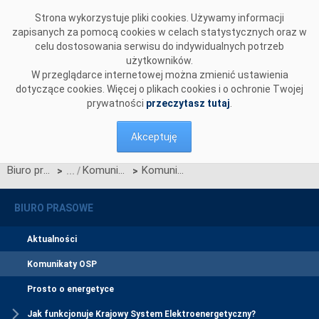
Przejdź do komentarzy
Strona wykorzystuje pliki cookies. Używamy informacji
zapisanych za pomocą cookies w celach statystycznych oraz w
celu dostosowania serwisu do indywidualnych potrzeb
użytkowników.
W przeglądarce internetowej można zmienić ustawienia
dotyczące cookies. Więcej o plikach cookies i o ochronie Twojej
prywatności
przeczytasz tutaj
.
Akceptuję
Biuro prasowe
Komunikaty OSP
Komunikat dotyczący redysponowania nierynkowego instalacji FW w dniu 14 kwietnia 2024 roku
>
>
BIURO PRASOWE
Aktualności
Komunikaty OSP
Prosto o energetyce
Jak funkcjonuje Krajowy System Elektroenergetyczny?