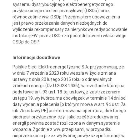
systemu dystrybucyjnego elektroenergetycznego
przyłączonego do sieci przesyłowej (OSDp), oraz
równocześnie ww. OSDp. Przedmiotem upoważnienia
jest prawo przekazania danych niezbędnych do
wyliczenia rekompensaty za nierynkowe redysponowanie
instalacji FW: przez OSDn za pośrednictwem właściwego
OSDp do OSP.
Informacje dodatkowe
Polskie Sieci Elektroenergetyczne S.A. przypominają, że
w dniu 7 września 2023 roku weszła w życie zmiana
ustawy z dnia 20 lutego 2015 roku o odnawialnych
źródłach energii (Dz.U.2023.1436), w rezultacie której na
podstawie art. 93 ust. 18 tej ustawy, z zastrzeżeniem
ustępu 19, wytwórca ma obowiązek w terminie 14 dni od
daty wydania polecenia [o którym mowa w art. 9c ust. 7a
lub 7b ustawy PE] poinformowania operatora, do którego
sieci jest przyłączony, czy i jaka część zredukowanej
energii powinna zostać rozliczona w danym systemie
wsparcia. Zgodnie z ww. przepisami, w przypadku
nieprzekazania przez wytwórcę powyższej informacji w