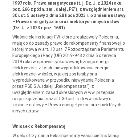
1997 roku Prawo energetyczne (t. j. Dz.U. z 2024 roku,
poz. 266 z późn. zm., dalej „PE”), z uwzględnieniem art.
30 ust. 5 ustawy z dnia 28 lipca 2023 r. o zmianie ustawy
– Prawo energetyczne oraz niektórych innych ustaw
(Dz. U. z 2023 r poz. 1681).
Właściciele Instalacji FW, które zrealizowały Polecenia,
mają co do zasady prawo do rekompensaty finansowej, o
której mowa w art. 13 ust. 7 Rozporządzenia Parlamentu
Europejskiego i Rady (UE) 2019/943 z dnia 5 czerwca
2019 roku w sprawie rynku wewnętrznego energii
elektrycznej, z tytułu niewyprodukowania energii
elektrycznej w ilości, w jakiej zostałaby ona
wyprodukowana w przypadku niewydania Polecenia
przez PSE S.A. (dalej: „Rekompensata”), z
uwzględnieniem zasad określonych w ww. przepisie
rozporządzenia oraz art. 30 ust. 5 i 6 ww. ustawy o
zmianie ustawy – Prawo energetyczne oraz niektórych
innych ustaw.
Wniosek o Rekompensatę
W celu otrzymania Rekompensaty właściciel Instalacji