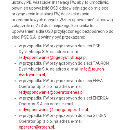
ustawy PE, właściciel Instalacji FW, aby to umożliwić,
powinien upoważnić OSD odpowiedniego do miejsca
przyłączenia Instalacji FW, do przekazania
przedmiotowych danych. Wzory upoważnień stanowią
załączniki nr 2 i 3 do niniejszego komunikatu.
Upoważnienia dla OSD przyłączonego bezpośrednio do
sieci PSE S.A., powinny być przekazane:
w przypadku FW przyłączonych do sieci PGE
Dystrybucja S.A. na adres e-mail:
redysponowanie@pgedystrybucja.pl
,
w przypadku FW przyłączonych do sieci TAURON
Dystrybucja S.A. na adres e-mail:
info@tauron-
dystrybucja.pl
,
w przypadku FW przyłączonych do sieci ENEA
Operator Sp. z o.o. na adres e-mail:
redysponowanie@operator.enea.pl
,
w przypadku FW przyłączonych do sieci ENERGA-
Operator S.A. na adres e-mail:
redysponowanie@energa-operator.pl
,
w przypadku FW przyłączonych do sieci STOEN
Operator Sp. z o.o. na adres e-mail:
operator@stoen.pl
,