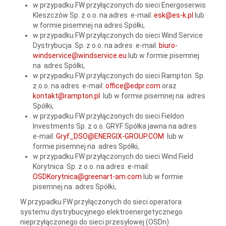
w przypadku FW przyłączonych do sieci Energoserwis
Kleszczów Sp. z o.o. na adres e-mail:
esk@es-k.pl
lub
w formie pisemnej na adres Spółki,
w przypadku FW przyłączonych do sieci Wind Service
Dystrybucja Sp. z o.o. na adres e-mail:
biuro-
windservice@windservice.eu
lub w formie pisemnej
na adres Spółki,
w przypadku FW przyłączonych do sieci Rampton Sp.
z o.o. na adres e-mail:
office@edpr.com
oraz
kontakt@rampton.pl
lub w formie pisemnej na adres
Spółki,
w przypadku FW przyłączonych do sieci Fieldon
Investments Sp. z o.o. GRYF Spółka jawna na adres
e-mail:
Gryf_DSO@ENERGIX-GROUP.COM
lub w
formie pisemnej na adres Spółki,
w przypadku FW przyłączonych do sieci Wind Field
Korytnica Sp. z o.o. na adres e-mail:
OSDKorytnica@greenart-am.com
lub w formie
pisemnej na adres Spółki,
W przypadku FW przyłączonych do sieci operatora
systemu dystrybucyjnego elektroenergetycznego
nieprzyłączonego do sieci przesyłowej (OSDn)