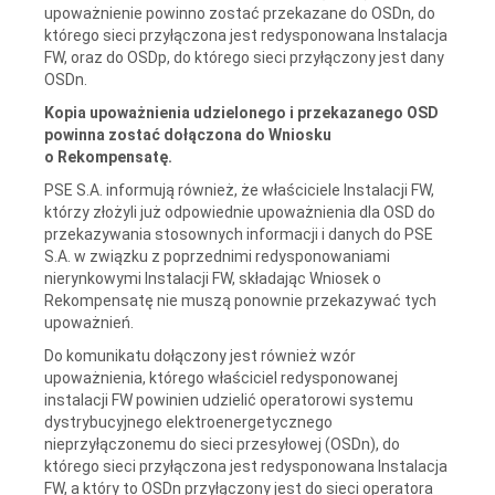
upoważnienie powinno zostać przekazane do OSDn, do
którego sieci przyłączona jest redysponowana Instalacja
FW, oraz do OSDp, do którego sieci przyłączony jest dany
OSDn.
Kopia upoważnienia udzielonego i przekazanego OSD
powinna zostać dołączona do Wniosku
o Rekompensatę.
PSE S.A. informują również, że właściciele Instalacji FW,
którzy złożyli już odpowiednie upoważnienia dla OSD do
przekazywania stosownych informacji i danych do PSE
S.A. w związku z poprzednimi redysponowaniami
nierynkowymi Instalacji FW, składając Wniosek o
Rekompensatę nie muszą ponownie przekazywać tych
upoważnień.
Do komunikatu dołączony jest również wzór
upoważnienia, którego właściciel redysponowanej
instalacji FW powinien udzielić operatorowi systemu
dystrybucyjnego elektroenergetycznego
nieprzyłączonemu do sieci przesyłowej (OSDn), do
którego sieci przyłączona jest redysponowana Instalacja
FW, a który to OSDn przyłączony jest do sieci operatora