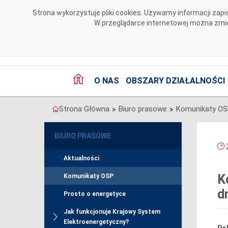
Przejdź do komentarzy
Strona wykorzystuje pliki cookies. Używamy informacji za
W przeglądarce internetowej można zmien
O NAS
OBSZARY DZIAŁALNOŚCI
Strona Główna
Biuro prasowe
Komunikaty O
>
>
BIURO PRASOWE
2
Aktualności
K
Komunikaty OSP
d
Prosto o energetyce
Jak funkcjonuje Krajowy System
Elektroenergetyczny?
Pol