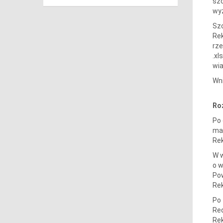
szc
wyz
Szc
Re
rze
.xl
wia
Wni
Ro
Po
mai
Rek
W w
o w
Pow
Rek
Po 
Red
Rek