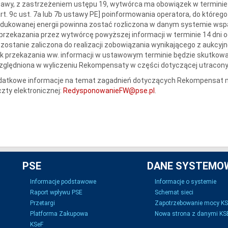
awy, z zastrzeżeniem ustępu 19, wytwórca ma obowiązek w terminie 
rt. 9c ust. 7a lub 7b ustawy PE] poinformowania operatora, do którego s
dukowanej energii powinna zostać rozliczona w danym systemie wspa
przekazania przez wytwórcę powyższej informacji w terminie 14 dni 
 zostanie zaliczona do realizacji zobowiązania wynikającego z aukc
k przekazania ww. informacji w ustawowym terminie będzie skutkowa
zględniona w wyliczeniu Rekompensaty w części dotyczącej utracon
datkowe informacje na temat zagadnień dotyczących Rekompensat m
zty elektronicznej:
RedysponowanieFW@pse.pl
.
PSE
DANE SYSTEMO
Informacje podstawowe
Informacje o systemie
Raport wpływu PSE
Schemat sieci
Przetargi
Zapotrzebowanie mocy K
Platforma Zakupowa
Nowa strona z danymi KSE
KSeF