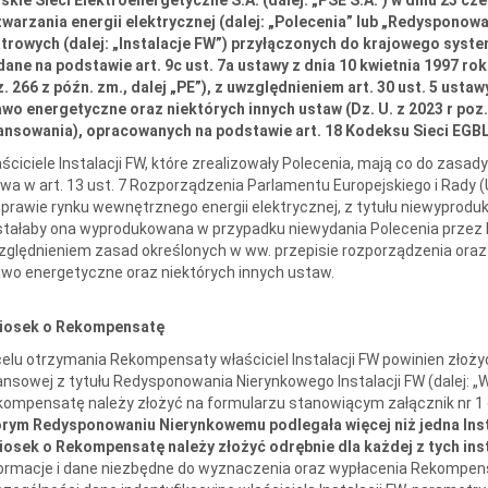
warzania energii elektrycznej (dalej: „Polecenia” lub „Redysponowa
trowych (dalej: „Instalacje FW”) przyłączonych do krajowego syst
ane na podstawie art. 9c ust. 7a ustawy z dnia 10 kwietnia 1997 rok
. 266 z późn. zm., dalej „PE”), z uwzględnieniem art. 30 ust. 5 ustaw
wo energetyczne oraz niektórych innych ustaw (Dz. U. z 2023 r po
ansowania), opracowanych na podstawie art. 18 Kodeksu Sieci EGBL
ściciele Instalacji FW, które zrealizowały Polecenia, mają co do zasa
a w art. 13 ust. 7 Rozporządzenia Parlamentu Europejskiego i Rady (
prawie rynku wewnętrznego energii elektrycznej, z tytułu niewyprodukow
tałaby ona wyprodukowana w przypadku niewydania Polecenia przez PS
ględnieniem zasad określonych w ww. przepisie rozporządzenia oraz a
wo energetyczne oraz niektórych innych ustaw.
iosek o Rekompensatę
elu otrzymania Rekompensaty właściciel Instalacji FW powinien złoż
ansowej z tytułu Redysponowania Nierynkowego Instalacji FW (dalej: 
ompensatę należy złożyć na formularzu stanowiącym załącznik nr 1 
órym Redysponowaniu Nierynkowemu podlegała więcej niż jedna Inst
osek o Rekompensatę należy złożyć odrębnie dla każdej z tych inst
ormacje i dane niezbędne do wyznaczenia oraz wypłacenia Rekompensa