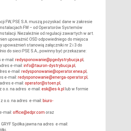
cji FW, PSE S.A. muszą pozyskać dane w zakresie
 Instalacjach FW – od Operatorów Systemów
stalacji. Niezależnie od regulacji zawartych w art.
powinien upoważnić OSD odpowiedniego do miejsca
 upoważnień stanowią załączniki nr 2 i 3 do
io do sieci PSE S.A., powinny być przekazane:
 e-mail:
redysponowanie@pgedystrybucja.pl
,
adres e-mail:
info@tauron-dystrybucja.pl
,
dres e-mail:
redysponowanie@operator.enea.pl
,
es e-mail:
redysponowanie@energa-operator.pl
,
adres e-mail:
operator@stoen.pl
,
 o.o. na adres e-mail:
esk@es-k.pl
lub w formie
z o.o. na adres e-mail:
biuro-
e-mail:
office@edpr.com
oraz
. GRYF Spółka jawna na adres e-mail:
łki,