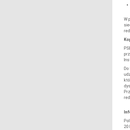
W p
sie
red
Ko
PSE
prz
Ins
Do 
udz
któ
dys
Prz
red
In
Pol
20 