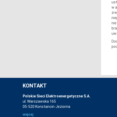
ust
w a
zre
nie
nie
bra
uw
Do
poc
KONTAKT
Polskie Sieci Elektroenergetyczne S.A.
ul. Warszawska 165
05-520 Konstancin-Jeziorna
więcej