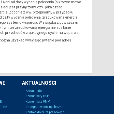
14 dni od daty wydania polecenia [o którym mowa
ieci jest przyłączony, czy i jaka część
rcia. Zgodnie z ww. przepisami, w przypadku
od daty wydania polecenia, zredukowana energia
yjnego systemu wsparcia. W związku z powyższym
ł tym, że zredukowana energia nie zostanie
ych przychodów z aukcyjnego systemu wsparcia.
ożna uzyskać wysyłając pytanie pod adres
WE
AKTUALNOŚCI
Aktualności
Komunikaty OSP
SE
Komunikaty UMM
 i RB
Zaangażowanie społeczne
Kontakt do biura prasowego