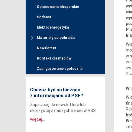
wyt
Opracowania eksperckie
wia
Podcast
wyd
poz
Elektroenergetyka
Pra
Bil
Materiały do pobrania
Wła
Newsletter
mow
w s
Kontakt dla mediów
zos
uwz
Zaangażowanie społeczne
Pra
Wn
Chcesz być na bieżąco
z informacjami od PSE?
W c
fin
Zapisz się do newslettera lub
Rek
skorzystaj z naszych kanałów RSS.
kt
więcej...
Wni
inf