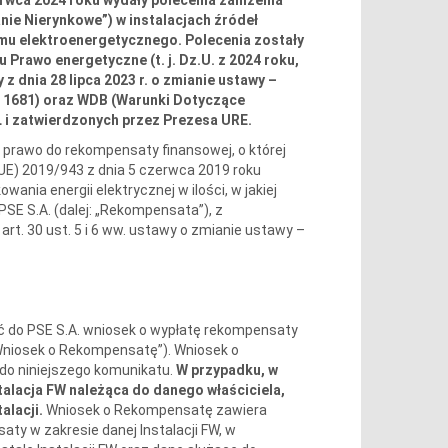
nie Nierynkowe”) w instalacjach źródeł
emu elektroenergetycznego. Polecenia zostały
u Prawo energetyczne (t. j. Dz.U. z 2024 roku,
y z dnia 28 lipca 2023 r. o zmianie ustawy –
z. 1681) oraz WDB (Warunki Dotyczące
 i zatwierdzonych przez Prezesa URE.
dy prawo do rekompensaty finansowej, o której
UE) 2019/943 z dnia 5 czerwca 2019 roku
ania energii elektrycznej w ilości, w jakiej
E S.A. (dalej: „Rekompensata”), z
rt. 30 ust. 5 i 6 ww. ustawy o zmianie ustawy –
yć do PSE S.A. wniosek o wypłatę rekompensaty
„Wniosek o Rekompensatę”). Wniosek o
do niniejszego komunikatu.
W przypadku, w
alacja FW należąca do danego właściciela,
alacji.
Wniosek o Rekompensatę zawiera
ty w zakresie danej Instalacji FW, w