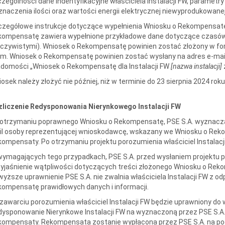
zególności dane indentyfikacyjne właściciela Instalacji FW, parametry 
naczenia ilości oraz wartości energii elektrycznej niewyprodukowanej 
zegółowe instrukcje dotyczące wypełnienia Wniosku o Rekompensatę
kompensatę zawiera wypełnione przykładowe dane dotyczące czasów 
czywistymi). Wniosek o Rekompensatę powinien zostać złożony w form
sm. Wniosek o Rekompensatę powinien zostać wysłany na adres e-mai
domości „Wniosek o Rekompensatę dla Instalacji FW
[nazwa instalacji]
osek należy złożyć nie później, niż w terminie do 23 sierpnia 2024 roku
zliczenie Redysponowania Nierynkowego Instalacji FW
 otrzymaniu poprawnego Wniosku o Rekompensatę, PSE S.A. wyznaczą
l osoby reprezentującej wnioskodawcę, wskazany we Wniosku o Reko
ompensaty. Po otrzymaniu projektu porozumienia właściciel Instalacji
ymagających tego przypadkach, PSE S.A. przed wysłaniem projektu po
yjaśnienie wątpliwości dotyczących treści złożonego Wniosku o Re
yższe uprawnienie PSE S.A. nie zwalnia właściciela Instalacji FW z o
ompensatę prawidłowych danych i informacji.
zawarciu porozumienia właściciel Instalacji FW będzie uprawniony do 
ysponowanie Nierynkowe Instalacji FW na wyznaczoną przez PSE S.A.
ompensaty. Rekompensata zostanie wypłacona przez PSE S.A. na pod