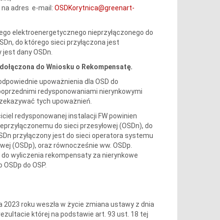
. na adres e-mail:
OSDKorytnica@greenart-
nego elektroenergetycznego nieprzyłączonego do
Dn, do którego sieci przyłączona jest
y jest dany OSDn.
 dołączona do Wniosku o Rekompensatę.
już odpowiednie upoważnienia dla OSD do
z poprzednimi redysponowaniami nierynkowymi
przekazywać tych upoważnień.
ciel redysponowanej instalacji FW powinien
eprzyłączonemu do sieci przesyłowej (OSDn), do
OSDn przyłączony jest do sieci operatora systemu
owej (OSDp), oraz równocześnie ww. OSDp.
 do wyliczenia rekompensaty za nierynkowe
o OSDp do OSP.
ia 2023 roku weszła w życie zmiana ustawy z dnia
zultacie której na podstawie art. 93 ust. 18 tej