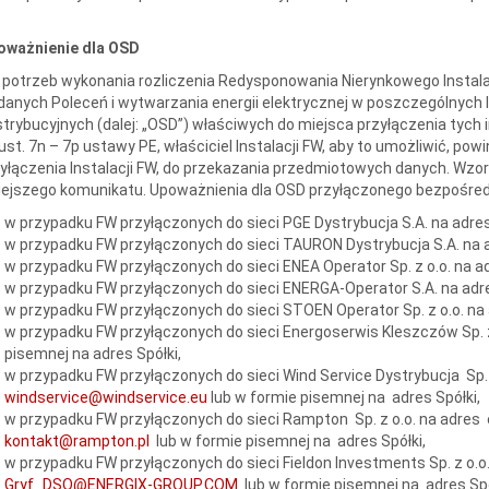
oważnienie dla OSD
 potrzeb wykonania rozliczenia Redysponowania Nierynkowego Instala
anych Poleceń i wytwarzania energii elektrycznej w poszczególnych
trybucyjnych (dalej: „OSD”) właściwych do miejsca przyłączenia tych in
ust. 7n – 7p ustawy PE, właściciel Instalacji FW, aby to umożliwić, 
yłączenia Instalacji FW, do przekazania przedmiotowych danych. Wzory
iejszego komunikatu. Upoważnienia dla OSD przyłączonego bezpośredn
w przypadku FW przyłączonych do sieci PGE Dystrybucja S.A. na adres
w przypadku FW przyłączonych do sieci TAURON Dystrybucja S.A. na 
w przypadku FW przyłączonych do sieci ENEA Operator Sp. z o.o. na a
w przypadku FW przyłączonych do sieci ENERGA-Operator S.A. na adr
w przypadku FW przyłączonych do sieci STOEN Operator Sp. z o.o. na 
w przypadku FW przyłączonych do sieci Energoserwis Kleszczów Sp. z
pisemnej na adres Spółki,
w przypadku FW przyłączonych do sieci Wind Service Dystrybucja Sp. 
windservice@windservice.eu
lub w formie pisemnej na adres Spółki,
w przypadku FW przyłączonych do sieci Rampton Sp. z o.o. na adres 
kontakt@rampton.pl
lub w formie pisemnej na adres Spółki,
w przypadku FW przyłączonych do sieci Fieldon Investments Sp. z o.o
Gryf_DSO@ENERGIX-GROUP.COM
lub w formie pisemnej na adres Spó