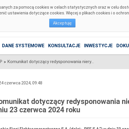
pisanych za pomocą cookies w celach statystycznych oraz w celu dos
ić ustawienia dotyczące cookies. Więcej o plikach cookies i o ochro
Akceptuję
DANE SYSTEMOWE
KONSULTACJE
INWESTYCJE
DOKU
SP
Komunikat dotyczący redysponowania nierynkowego instalacji FW w dniu 23 czerwca 2024 roku
>
4 czerwca 2024, 09:48
omunikat dotyczący redysponowania nie
niu 23 czerwca 2024 roku
skie Sieci Elektroenergetyczne S.A. (dalej: „PSE S.A.”) w dniu 23 c