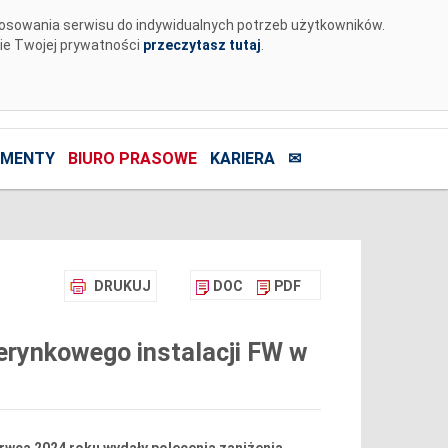
tosowania serwisu do indywidualnych potrzeb użytkowników.
nie Twojej prywatności
przeczytasz tutaj
.
MENTY
BIURO PRASOWE
KARIERA
✉
DRUKUJ
DOC
PDF
rynkowego instalacji FW w
zerwca 2024 roku wydały polecenia zaniżenia