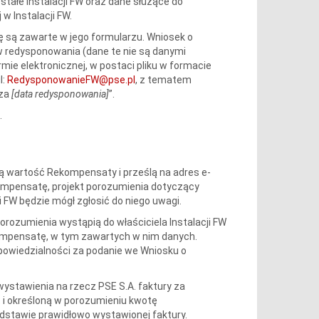
stałe Instalacji FW oraz dane służące do
w Instalacji FW.
 są zawarte w jego formularzu. Wniosek o
redysponowania (dane te nie są danymi
ie elektronicznej, w postaci pliku w formacie
l:
RedysponowanieFW@pse.pl
, z tematem
za
[data redysponowania]
”.
.
 wartość Rekompensaty i prześlą na adres e-
mpensatę, projekt porozumienia dotyczący
 FW będzie mógł zgłosić do niego uwagi.
rozumienia wystąpią do właściciela Instalacji FW
kompensatę, w tym zawartych w nim danych.
dpowiedzialności za podanie we Wniosku o
wystawienia na rzecz PSE S.A. faktury za
 i określoną w porozumieniu kwotę
stawie prawidłowo wystawionej faktury.