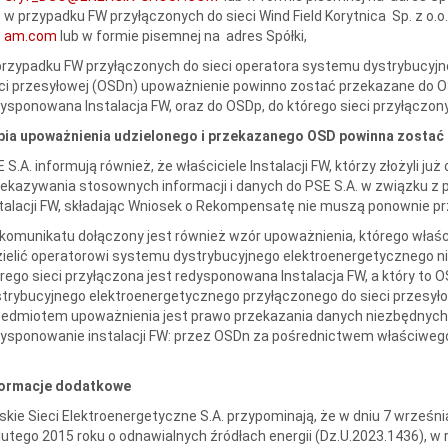
w przypadku FW przyłączonych do sieci Wind Field Korytnica Sp. z o.o
am.com
lub w formie pisemnej na adres Spółki,
rzypadku FW przyłączonych do sieci operatora systemu dystrybucyj
ci przesyłowej (OSDn) upoważnienie powinno zostać przekazane do OS
ysponowana Instalacja FW, oraz do OSDp, do którego sieci przyłączon
pia upoważnienia udzielonego i przekazanego OSD powinna zostać
 S.A. informują również, że właściciele Instalacji FW, którzy złożyli 
ekazywania stosownych informacji i danych do PSE S.A. w związku 
talacji FW, składając Wniosek o Rekompensatę nie muszą ponownie 
komunikatu dołączony jest również wzór upoważnienia, którego właści
ielić operatorowi systemu dystrybucyjnego elektroenergetycznego ni
rego sieci przyłączona jest redysponowana Instalacja FW, a który to 
trybucyjnego elektroenergetycznego przyłączonego do sieci przesył
edmiotem upoważnienia jest prawo przekazania danych niezbędnych
ysponowanie instalacji FW: przez OSDn za pośrednictwem właściweg
formacje dodatkowe
skie Sieci Elektroenergetyczne S.A. przypominają, że w dniu 7 wrześn
lutego 2015 roku o odnawialnych źródłach energii (Dz.U.2023.1436), w re