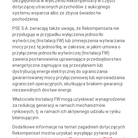
uwzględniona w wyliczeniu Rekompensaty w części
dotyczącej utraconych przychodów z aukcyjnego
systemu wsparcia albo ze zbycia świadectw
pochodzenia.
PSE S.A. zwracają także uwagę, że Rekompensata nie
przysługuje w przypadku wyłączenia jednostki
wytwórczej (Instalacji FW) lub zmniejszenia wytwarzania
mocy przez tę jednostkę, w zakresie, w jakim umowa o
przyłączenie jednostki wytwórczej (Instalacji FW)
zawiera postanowienia uprawniające przedsiębiorstwo
energetyczne zajmujące się przesyłaniem lub
dystrybucją energii elektrycznej do ograniczania
gwarantowanej mocy przyłączeniowej lub wprowadzania
ograniczeń operacyjnych, skutkujące brakiem gwarancji
niezawodnych dostaw energii.
Właściciele Instalacji FW mogą uzyskiwać wynagrodzenie
za redukcję generacji w ramach mechanizmów
rynkowych, tj. w ramach ich aktywnego udziału w rynku
bilansującym.
Dodatkowe informacje na temat zagadnień dotyczących
Rekompensat można uzyskać wysyłając pytanie pod