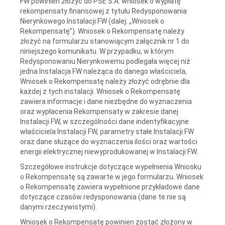
FW powinien złożyć do PSE S.A. wniosek o wypłatę
rekompensaty finansowej z tytułu Redysponowania
Nierynkowego Instalacji FW (dalej: „Wniosek o
Rekompensatę”). Wniosek o Rekompensatę należy
złożyć na formularzu stanowiącym załącznik nr 1 do
niniejszego komunikatu. W przypadku, w którym
Redysponowaniu Nierynkowemu podlegała więcej niż
jedna Instalacja FW należąca do danego właściciela,
Wniosek o Rekompensatę należy złożyć odrębnie dla
każdej z tych instalacji. Wniosek o Rekompensatę
zawiera informacje i dane niezbędne do wyznaczenia
oraz wypłacenia Rekompensaty w zakresie danej
Instalacji FW, w szczególności dane indentyfikacyjne
właściciela Instalacji FW, parametry stałe Instalacji FW
oraz dane służące do wyznaczenia ilości oraz wartości
energii elektrycznej niewyprodukowanej w Instalacji FW.
Szczegółowe instrukcje dotyczące wypełnienia Wniosku
o Rekompensatę są zawarte w jego formularzu. Wniosek
o Rekompensatę zawiera wypełnione przykładowe dane
dotyczące czasów redysponowania (dane te nie są
danymi rzeczywistymi).
Wniosek o Rekompensatę powinien zostać złożony w