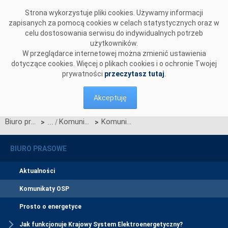
Przejdź do komentarzy
Strona wykorzystuje pliki cookies. Używamy informacji
zapisanych za pomocą cookies w celach statystycznych oraz w
celu dostosowania serwisu do indywidualnych potrzeb
użytkowników.
W przeglądarce internetowej można zmienić ustawienia
dotyczące cookies. Więcej o plikach cookies i o ochronie Twojej
prywatności
przeczytasz tutaj
.
Akceptuję
Biuro prasowe
Komunikaty OSP
Komunikat dotyczący redysponowania nierynkowego instalacji FW w dniu 25 grudnia 2023 roku
>
>
BIURO PRASOWE
Aktualności
Komunikaty OSP
Prosto o energetyce
Jak funkcjonuje Krajowy System Elektroenergetyczny?