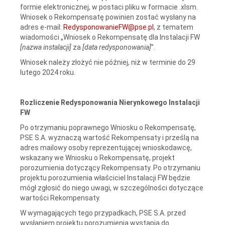
formie elektronicznej, w postaci pliku w formacie .xlsm.
Wniosek o Rekompensatę powinien zostać wysłany na
adres e-mail:
RedysponowanieFW@pse.pl
, z tematem
wiadomości „Wniosek o Rekompensatę dla Instalacji FW
[nazwa instalacji]
za
[data redysponowania]
”.
Wniosek należy złożyć nie później, niż w terminie do 29
lutego 2024 roku.
Rozliczenie Redysponowania Nierynkowego Instalacji
FW
Po otrzymaniu poprawnego Wniosku o Rekompensatę,
PSE S.A. wyznaczą wartość Rekompensaty i prześlą na
adres mailowy osoby reprezentującej wnioskodawcę,
wskazany we Wniosku o Rekompensatę, projekt
porozumienia dotyczący Rekompensaty. Po otrzymaniu
projektu porozumienia właściciel Instalacji FW będzie
mógł zgłosić do niego uwagi, w szczególności dotyczące
wartości Rekompensaty.
W wymagających tego przypadkach, PSE S.A. przed
wysłaniem projektu porozumienia wystąpią do