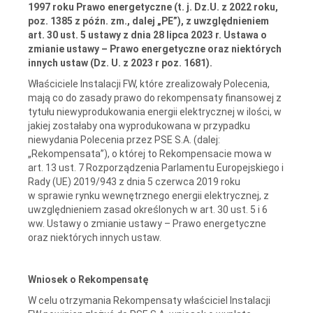
1997 roku Prawo energetyczne (t. j. Dz.U. z 2022 roku,
poz. 1385 z późn. zm., dalej „PE”), z uwzględnieniem
art. 30 ust. 5 ustawy z dnia 28 lipca 2023 r. Ustawa o
zmianie ustawy – Prawo energetyczne oraz niektórych
innych ustaw (Dz. U. z 2023 r poz. 1681).
Właściciele Instalacji FW, które zrealizowały Polecenia,
mają co do zasady prawo do rekompensaty finansowej z
tytułu niewyprodukowania energii elektrycznej w ilości, w
jakiej zostałaby ona wyprodukowana w przypadku
niewydania Polecenia przez PSE S.A. (dalej:
„Rekompensata”), o której to Rekompensacie mowa w
art. 13 ust. 7 Rozporządzenia Parlamentu Europejskiego i
Rady (UE) 2019/943 z dnia 5 czerwca 2019 roku
w sprawie rynku wewnętrznego energii elektrycznej, z
uwzględnieniem zasad określonych w art. 30 ust. 5 i 6
ww. Ustawy o zmianie ustawy – Prawo energetyczne
oraz niektórych innych ustaw.
Wniosek o Rekompensatę
W celu otrzymania Rekompensaty właściciel Instalacji