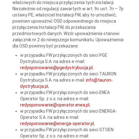
właściwych do miejsca przyłączenia tych instalacji.
Niezależnie od regulacji zawartych w art. 9c ust. 7n – 7p
ustawy PE, właściciel Instalacji FW, aby to umożliwić,
powinien upoważnić OSD odpowiedniego do miejsca
przyłączenia Instalacji FW, do przekazania
przedmiotowych danych. Wzór upoważnienia stanowi
załącznik nr 2 do niniejszego komunikatu. Upoważnienia
dla OSD powinny być przekazane:
w przypadku FW przyłączonych do sieci PGE
Dystrybucja S.A. na adres e-mail:
redysponowanie@pgedystrybucja.pl
,
w przypadku FW przyłączonych do sieci TAURON
Dystrybucja S.A. na adres e-mail:
info@tauron-
dystrybucja.pl
,
w przypadku FW przyłączonych do sieci ENEA
Operator Sp. z o.o. na adres e-mail:
redysponowanie@operator.enea.pl
,
w przypadku FW przyłączonych do sieci ENERGA-
Operator S.A. na adres e-mail:
redysponowanie@energa-operator.pl
,
w przypadku FW przyłączonych do sieci STOEN
Operator Sp. z o.o. na adres e-mail: