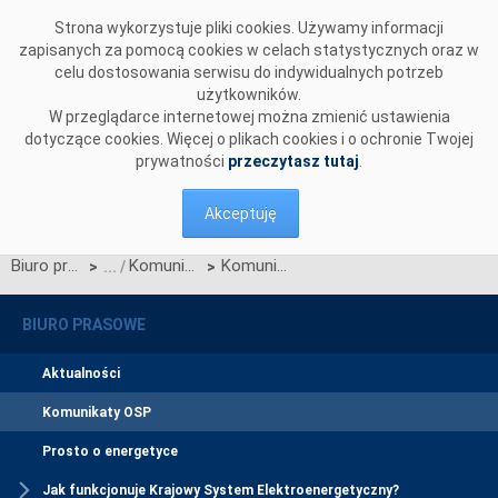
Przejdź do komentarzy
Strona wykorzystuje pliki cookies. Używamy informacji
zapisanych za pomocą cookies w celach statystycznych oraz w
celu dostosowania serwisu do indywidualnych potrzeb
użytkowników.
W przeglądarce internetowej można zmienić ustawienia
dotyczące cookies. Więcej o plikach cookies i o ochronie Twojej
prywatności
przeczytasz tutaj
.
Akceptuję
Biuro prasowe
Komunikaty OSP
Komunikat dotyczący wprowadzenia stopni zasilania z dnia 12 sierpnia 2015 r. z godz. 7:55
>
>
BIURO PRASOWE
Aktualności
Komunikaty OSP
Prosto o energetyce
Jak funkcjonuje Krajowy System Elektroenergetyczny?