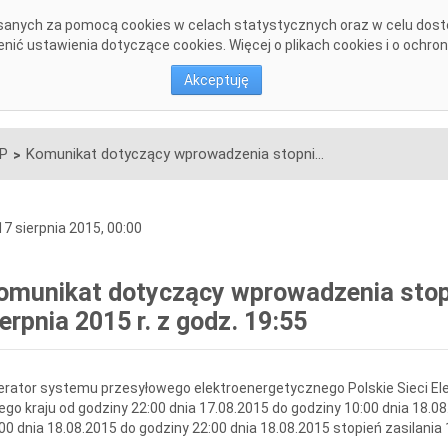
pisanych za pomocą cookies w celach statystycznych oraz w celu dos
DANE SYSTEMOWE
KONSULTACJE
INWESTYCJE
DOKU
ić ustawienia dotyczące cookies. Więcej o plikach cookies i o ochro
Akceptuję
SP
Komunikat dotyczący wprowadzenia stopni zasilania z dnia 17 sierpnia 2015 r. z godz. 19:55
>
7 sierpnia 2015, 00:00
omunikat dotyczący wprowadzenia stopni
ierpnia 2015 r. z godz. 19:55
rator systemu przesyłowego elektroenergetycznego Polskie Sieci Ele
ego kraju od godziny 22:00 dnia 17.08.2015 do godziny 10:00 dnia 18.08
00 dnia 18.08.2015 do godziny 22:00 dnia 18.08.2015 stopień zasilania