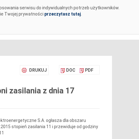
tosowania serwisu do indywidualnych potrzeb użytkowników.
MENTY
BIURO PRASOWE
KARIERA
✉
nie Twojej prywatności
przeczytasz tutaj
.
DRUKUJ
DOC
PDF
 zasilania z dnia 17
ktroenergetyczne S.A. ogłasza dla obszaru
.2015 stopień zasilania 11 i przewiduje od godziny
 11