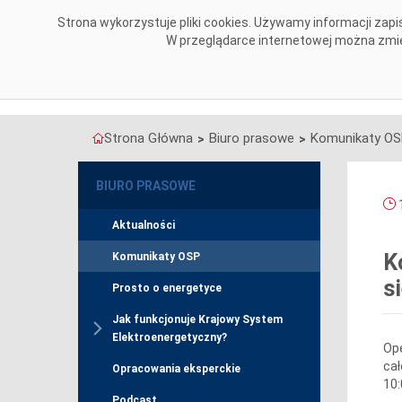
Przejdź do komentarzy
Strona wykorzystuje pliki cookies. Używamy informacji za
O NAS
OBSZARY DZIAŁALNOŚCI
W przeglądarce internetowej można zmien
Strona Główna
Biuro prasowe
Komunikaty O
>
>
BIURO PRASOWE
1
Aktualności
K
Komunikaty OSP
s
Prosto o energetyce
Jak funkcjonuje Krajowy System
Elektroenergetyczny?
Ope
cał
Opracowania eksperckie
10:
Podcast