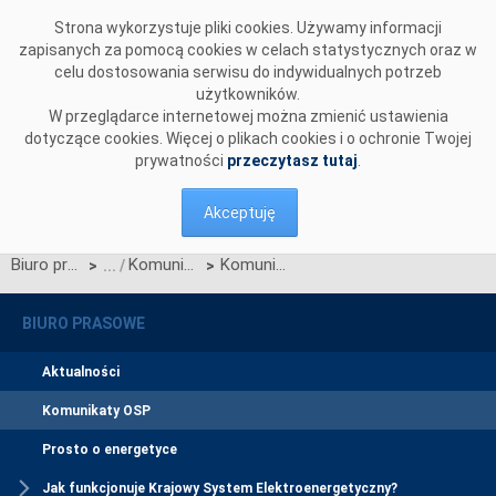
Przejdź do komentarzy
Strona wykorzystuje pliki cookies. Używamy informacji
zapisanych za pomocą cookies w celach statystycznych oraz w
celu dostosowania serwisu do indywidualnych potrzeb
użytkowników.
W przeglądarce internetowej można zmienić ustawienia
dotyczące cookies. Więcej o plikach cookies i o ochronie Twojej
prywatności
przeczytasz tutaj
.
Akceptuję
Biuro prasowe
Komunikaty OSP
Komunikat dotyczący wprowadzenia stopni zasilania z dnia 17 sierpnia 2015 r. z godz. 7:55
>
>
BIURO PRASOWE
Aktualności
Komunikaty OSP
Prosto o energetyce
Jak funkcjonuje Krajowy System Elektroenergetyczny?