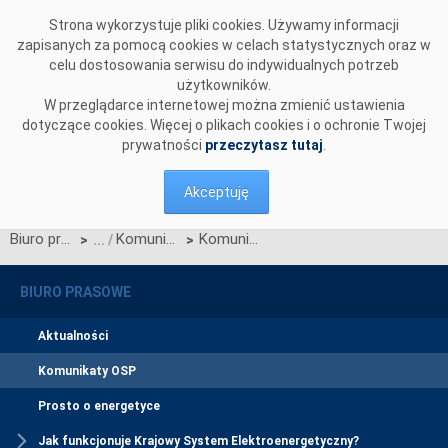
Przejdź do komentarzy
Strona wykorzystuje pliki cookies. Używamy informacji
zapisanych za pomocą cookies w celach statystycznych oraz w
celu dostosowania serwisu do indywidualnych potrzeb
użytkowników.
W przeglądarce internetowej można zmienić ustawienia
dotyczące cookies. Więcej o plikach cookies i o ochronie Twojej
prywatności
przeczytasz tutaj
.
Akceptuję
Biuro prasowe
Komunikaty OSP
Komunikat dotyczący wprowadzenia stopni zasilania z dnia 24 sierpnia 2015 r. z godz. 7:55
>
>
BIURO PRASOWE
Aktualności
Komunikaty OSP
Prosto o energetyce
Jak funkcjonuje Krajowy System Elektroenergetyczny?