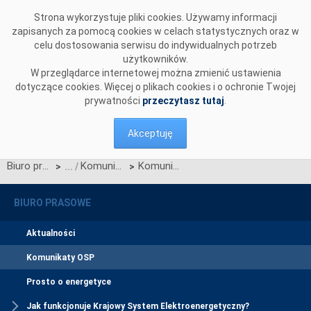
Przejdź do komentarzy
Strona wykorzystuje pliki cookies. Używamy informacji
zapisanych za pomocą cookies w celach statystycznych oraz w
celu dostosowania serwisu do indywidualnych potrzeb
użytkowników.
W przeglądarce internetowej można zmienić ustawienia
dotyczące cookies. Więcej o plikach cookies i o ochronie Twojej
prywatności
przeczytasz tutaj
.
Akceptuję
Biuro prasowe
Komunikaty OSP
Komunikat dotyczący wprowadzenia stopni zasilania z dnia 25 sierpnia 2015 r. z godz. 19:55
>
>
BIURO PRASOWE
Aktualności
Komunikaty OSP
Prosto o energetyce
Jak funkcjonuje Krajowy System Elektroenergetyczny?