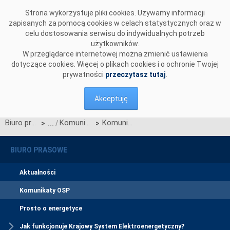
Przejdź do komentarzy
Strona wykorzystuje pliki cookies. Używamy informacji
zapisanych za pomocą cookies w celach statystycznych oraz w
celu dostosowania serwisu do indywidualnych potrzeb
użytkowników.
W przeglądarce internetowej można zmienić ustawienia
dotyczące cookies. Więcej o plikach cookies i o ochronie Twojej
prywatności
przeczytasz tutaj
.
Akceptuję
Biuro prasowe
Komunikaty OSP
Komunikat dotyczący wprowadzenia stopni zasilania z dnia 29 sierpnia 2015 r. z godz. 19:55
>
>
BIURO PRASOWE
Aktualności
Komunikaty OSP
Prosto o energetyce
Jak funkcjonuje Krajowy System Elektroenergetyczny?