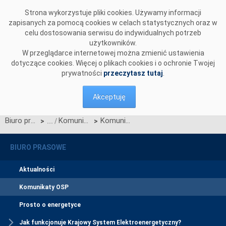
Przejdź do komentarzy
Strona wykorzystuje pliki cookies. Używamy informacji
zapisanych za pomocą cookies w celach statystycznych oraz w
celu dostosowania serwisu do indywidualnych potrzeb
użytkowników.
W przeglądarce internetowej można zmienić ustawienia
dotyczące cookies. Więcej o plikach cookies i o ochronie Twojej
prywatności
przeczytasz tutaj
.
Akceptuję
Biuro prasowe
Komunikaty OSP
Komunikat dotyczący wprowadzenia stopni zasilania z dnia 30 sierpnia 2015 r. z godz. 7:55
>
>
BIURO PRASOWE
Aktualności
Komunikaty OSP
Prosto o energetyce
Jak funkcjonuje Krajowy System Elektroenergetyczny?