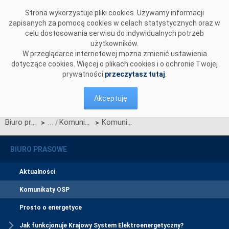
Przejdź do komentarzy
Strona wykorzystuje pliki cookies. Używamy informacji
zapisanych za pomocą cookies w celach statystycznych oraz w
celu dostosowania serwisu do indywidualnych potrzeb
użytkowników.
W przeglądarce internetowej można zmienić ustawienia
dotyczące cookies. Więcej o plikach cookies i o ochronie Twojej
prywatności
przeczytasz tutaj
.
Akceptuję
Biuro prasowe
Komunikaty OSP
Komunikat dotyczący wprowadzenia stopni zasilania z dnia 31 sierpnia 2015 r. z godz. 19:55
>
>
BIURO PRASOWE
Aktualności
Komunikaty OSP
Prosto o energetyce
Jak funkcjonuje Krajowy System Elektroenergetyczny?