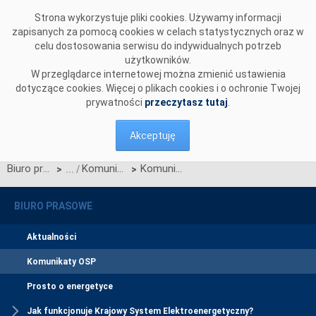
Przejdź do komentarzy
Strona wykorzystuje pliki cookies. Używamy informacji
zapisanych za pomocą cookies w celach statystycznych oraz w
celu dostosowania serwisu do indywidualnych potrzeb
użytkowników.
W przeglądarce internetowej można zmienić ustawienia
dotyczące cookies. Więcej o plikach cookies i o ochronie Twojej
prywatności
przeczytasz tutaj
.
Akceptuję
Biuro prasowe
Komunikaty OSP
Komunikat dotyczący zgłaszania transakcji realokacji po okresach zagrożenia, które odbyły się w dniu 23.09.2022
>
>
BIURO PRASOWE
Aktualności
Komunikaty OSP
Prosto o energetyce
Jak funkcjonuje Krajowy System Elektroenergetyczny?