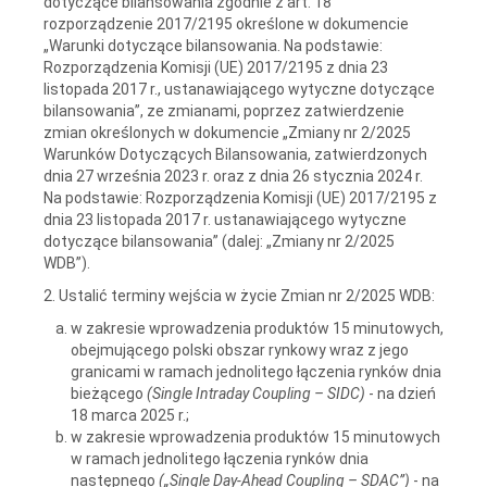
dotyczące bilansowania zgodnie z art. 18
rozporządzenie 2017/2195 określone w dokumencie
„Warunki dotyczące bilansowania. Na podstawie:
Rozporządzenia Komisji (UE) 2017/2195 z dnia 23
listopada 2017 r., ustanawiającego wytyczne dotyczące
bilansowania”, ze zmianami, poprzez zatwierdzenie
zmian określonych w dokumencie „Zmiany nr 2/2025
Warunków Dotyczących Bilansowania, zatwierdzonych
dnia 27 września 2023 r. oraz z dnia 26 stycznia 2024 r.
Na podstawie: Rozporządzenia Komisji (UE) 2017/2195 z
dnia 23 listopada 2017 r. ustanawiającego wytyczne
dotyczące bilansowania” (dalej: „Zmiany nr 2/2025
WDB”).
2. Ustalić terminy wejścia w życie Zmian nr 2/2025 WDB:
w zakresie wprowadzenia produktów 15 minutowych,
obejmującego polski obszar rynkowy wraz z jego
granicami w ramach jednolitego łączenia rynków dnia
bieżącego
(Single Intraday Coupling – SIDC)
- na dzień
18 marca 2025 r.;
w zakresie wprowadzenia produktów 15 minutowych
w ramach jednolitego łączenia rynków dnia
następnego
(„Single Day-Ahead Coupling – SDAC”)
- na