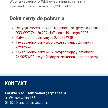
WDB; tekst jednolity WDB uwzględniający zmiany
wprowadzone Zmianami nr 2/2025 WDB.
Dokumenty do pobrania:
Decyzja Prezesa Urzędu Regulacji Energetyki o znaku
DRR.WRE.744.20.2024.ŁW z dnia 19 lutego 2025
Zatwierdzone Zmiany nr 2/2025 WDB
Tekst ujednolicony WDB uwzględniający Zmiany nr
2/2025 WDB
Tekst ujednolicony WDB uwzględniający Zmiany nr
2/2025 WDB z wyróżnionymi zmianami (pomocniczo)
KONTAKT
Polskie Sieci Elektroenergetyczne S.A.
ul. Warszawska 165
05-520 Konstancin-Jeziorna