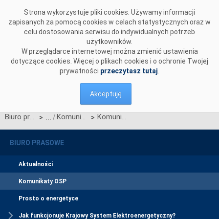
Przejdź do komentarzy
Strona wykorzystuje pliki cookies. Używamy informacji
zapisanych za pomocą cookies w celach statystycznych oraz w
celu dostosowania serwisu do indywidualnych potrzeb
użytkowników.
W przeglądarce internetowej można zmienić ustawienia
dotyczące cookies. Więcej o plikach cookies i o ochronie Twojej
prywatności
przeczytasz tutaj
.
Akceptuję
Biuro prasowe
Komunikaty OSP
Komunikat dotyczący Zmian nr 2/2025 WDB
>
>
BIURO PRASOWE
Aktualności
Komunikaty OSP
Prosto o energetyce
Jak funkcjonuje Krajowy System Elektroenergetyczny?