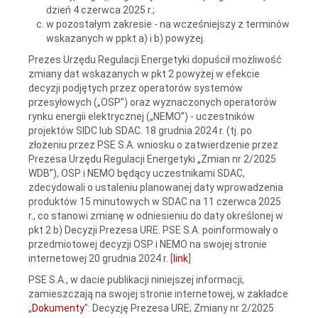
dzień 4 czerwca 2025 r.;
w pozostałym zakresie - na wcześniejszy z terminów
wskazanych w ppkt a) i b) powyżej.
Prezes Urzędu Regulacji Energetyki dopuścił możliwość
zmiany dat wskazanych w pkt 2 powyżej w efekcie
decyzji podjętych przez operatorów systemów
przesyłowych („OSP”) oraz wyznaczonych operatorów
rynku energii elektrycznej („NEMO”) - uczestników
projektów SIDC lub SDAC. 18 grudnia 2024 r. (tj. po
złożeniu przez PSE S.A. wniosku o zatwierdzenie przez
Prezesa Urzędu Regulacji Energetyki „Zmian nr 2/2025
WDB”), OSP i NEMO będący uczestnikami SDAC,
zdecydowali o ustaleniu planowanej daty wprowadzenia
produktów 15 minutowych w SDAC na 11 czerwca 2025
r., co stanowi zmianę w odniesieniu do daty określonej w
pkt 2 b) Decyzji Prezesa URE. PSE S.A. poinformowały o
przedmiotowej decyzji OSP i NEMO na swojej stronie
internetowej 20 grudnia 2024 r. [
link
]
PSE S.A., w dacie publikacji niniejszej informacji,
zamieszczają na swojej stronie internetowej, w zakładce
„
Dokumenty
”: Decyzję Prezesa URE; Zmiany nr 2/2025