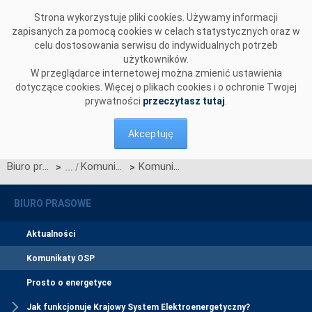
Przejdź do komentarzy
Strona wykorzystuje pliki cookies. Używamy informacji
zapisanych za pomocą cookies w celach statystycznych oraz w
celu dostosowania serwisu do indywidualnych potrzeb
użytkowników.
W przeglądarce internetowej można zmienić ustawienia
dotyczące cookies. Więcej o plikach cookies i o ochronie Twojej
prywatności
przeczytasz tutaj
.
Akceptuję
Biuro prasowe
Komunikaty OSP
Komunikat Ministra Energii z 6 października 2017 z godziny 21:30
>
>
BIURO PRASOWE
Aktualności
Komunikaty OSP
Prosto o energetyce
Jak funkcjonuje Krajowy System Elektroenergetyczny?