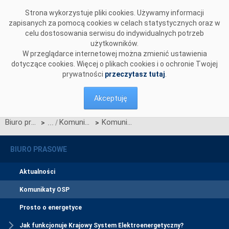
Przejdź do komentarzy
Strona wykorzystuje pliki cookies. Używamy informacji
zapisanych za pomocą cookies w celach statystycznych oraz w
celu dostosowania serwisu do indywidualnych potrzeb
użytkowników.
W przeglądarce internetowej można zmienić ustawienia
dotyczące cookies. Więcej o plikach cookies i o ochronie Twojej
prywatności
przeczytasz tutaj
.
Akceptuję
Biuro prasowe
Komunikaty OSP
Komunikat o nierynkowym redysponowaniu jednostek wytwórczych Farm Wiatrowych w KSE w dn. 20.09.2024 (aktualizacja)
>
>
BIURO PRASOWE
Aktualności
Komunikaty OSP
Prosto o energetyce
Jak funkcjonuje Krajowy System Elektroenergetyczny?