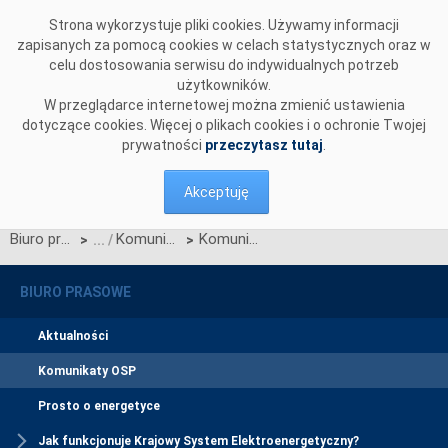
Przejdź do komentarzy
Strona wykorzystuje pliki cookies. Używamy informacji
zapisanych za pomocą cookies w celach statystycznych oraz w
celu dostosowania serwisu do indywidualnych potrzeb
użytkowników.
W przeglądarce internetowej można zmienić ustawienia
dotyczące cookies. Więcej o plikach cookies i o ochronie Twojej
prywatności
przeczytasz tutaj
.
Akceptuję
Biuro prasowe
Komunikaty OSP
Komunikat o nierynkowym redysponowaniu jednostek wytwórczych Farm Wiatrowych w KSE w dn. 23.06.2024 (aktualizacja)
>
>
BIURO PRASOWE
Aktualności
Komunikaty OSP
Prosto o energetyce
Jak funkcjonuje Krajowy System Elektroenergetyczny?