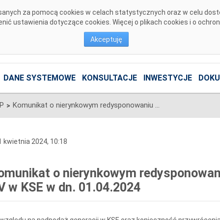
pisanych za pomocą cookies w celach statystycznych oraz w celu dos
ić ustawienia dotyczące cookies. Więcej o plikach cookies i o ochro
Akceptuję
DANE SYSTEMOWE
KONSULTACJE
INWESTYCJE
DOKU
SP
Komunikat o nierynkowym redysponowaniu jednostek wytwórczych PV w KSE w dn. 01.04.2024
>
 kwietnia 2024, 10:18
omunikat o nierynkowym redysponowan
V w KSE w dn. 01.04.2024
względu na nadpodaż generacji w KSE oraz konieczność przywrócenia