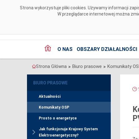
Przejdź do komentarzy
Strona wykorzystuje pliki cookies. Używamy informacji za
W przeglądarce internetowej można zmien
O NAS
OBSZARY DZIAŁALNOŚCI
Strona Główna
Biuro prasowe
Komunikaty O
>
>
BIURO PRASOWE
1
Aktualności
K
Komunikaty OSP
P
Prosto o energetyce
Jak funkcjonuje Krajowy System
Elektroenergetyczny?
Ze 