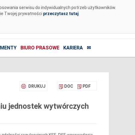
tosowania serwisu do indywidualnych potrzeb użytkowników.
nie Twojej prywatności
przeczytasz tutaj
.
MENTY
BIURO PRASOWE
KARIERA
✉
DRUKUJ
DOC
PDF
iu jednostek wytwórczych
 zdolności regulacyjnych KSE, PSE wprowadzają