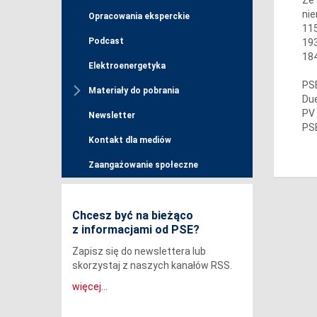
nie
Opracowania eksperckie
115
Podcast
193
184
Elektroenergetyka
PSE
Materiały do pobrania
Due
PV 
Newsletter
PSE
Kontakt dla mediów
Zaangażowanie społeczne
Chcesz być na bieżąco
z informacjami od PSE?
Zapisz się do newslettera lub
skorzystaj z naszych kanałów RSS.
więcej...