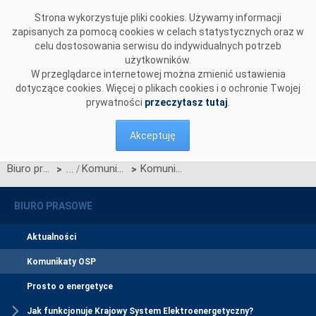
Przejdź do komentarzy
Strona wykorzystuje pliki cookies. Używamy informacji
zapisanych za pomocą cookies w celach statystycznych oraz w
celu dostosowania serwisu do indywidualnych potrzeb
użytkowników.
W przeglądarce internetowej można zmienić ustawienia
dotyczące cookies. Więcej o plikach cookies i o ochronie Twojej
prywatności
przeczytasz tutaj
.
Akceptuję
Biuro prasowe
Komunikaty OSP
Komunikat o nierynkowym redysponowaniu jednostek wytwórczych PV w KSE w dn. 05.05.2024
>
>
BIURO PRASOWE
Aktualności
Komunikaty OSP
Prosto o energetyce
Jak funkcjonuje Krajowy System Elektroenergetyczny?