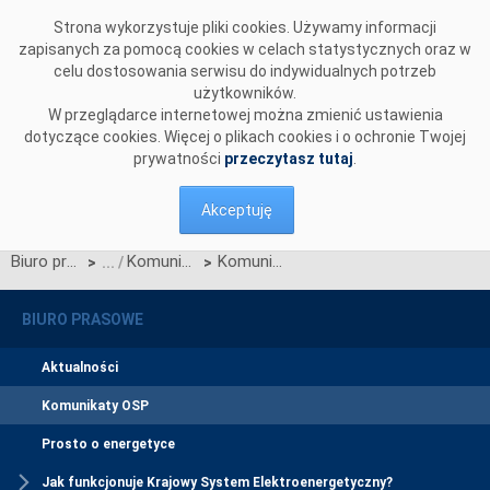
Przejdź do komentarzy
Strona wykorzystuje pliki cookies. Używamy informacji
zapisanych za pomocą cookies w celach statystycznych oraz w
celu dostosowania serwisu do indywidualnych potrzeb
użytkowników.
W przeglądarce internetowej można zmienić ustawienia
dotyczące cookies. Więcej o plikach cookies i o ochronie Twojej
prywatności
przeczytasz tutaj
.
Akceptuję
Biuro prasowe
Komunikaty OSP
Komunikat o nierynkowym redysponowaniu jednostek wytwórczych PV w KSE w dn. 07.04.2024 (aktualizacja)
>
>
BIURO PRASOWE
Aktualności
Komunikaty OSP
Prosto o energetyce
Jak funkcjonuje Krajowy System Elektroenergetyczny?