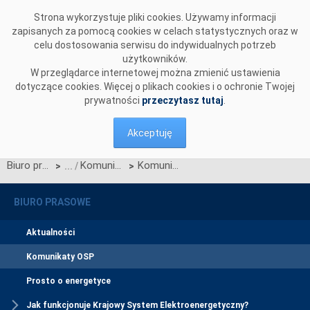
Przejdź do komentarzy
Strona wykorzystuje pliki cookies. Używamy informacji
zapisanych za pomocą cookies w celach statystycznych oraz w
celu dostosowania serwisu do indywidualnych potrzeb
użytkowników.
W przeglądarce internetowej można zmienić ustawienia
dotyczące cookies. Więcej o plikach cookies i o ochronie Twojej
prywatności
przeczytasz tutaj
.
Akceptuję
Biuro prasowe
Komunikaty OSP
Komunikat o nierynkowym redysponowaniu jednostek wytwórczych PV w KSE w dn. 07.09.2024 (aktualizacja)
>
>
BIURO PRASOWE
Aktualności
Komunikaty OSP
Prosto o energetyce
Jak funkcjonuje Krajowy System Elektroenergetyczny?