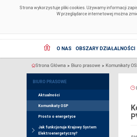
Przejdź do komentarzy
Strona wykorzystuje pliki cookies. Używamy informacji za
W przeglądarce internetowej można zmien
O NAS
OBSZARY DZIAŁALNOŚCI
Strona Główna
Biuro prasowe
Komunikaty O
>
>
BIURO PRASOWE
8
Aktualności
K
Komunikaty OSP
P
Prosto o energetyce
Jak funkcjonuje Krajowy System
Elektroenergetyczny?
Akt