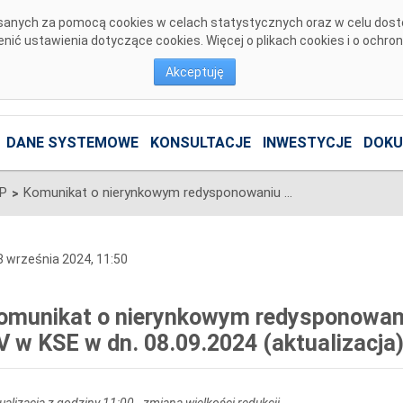
pisanych za pomocą cookies w celach statystycznych oraz w celu dos
ić ustawienia dotyczące cookies. Więcej o plikach cookies i o ochro
Akceptuję
DANE SYSTEMOWE
KONSULTACJE
INWESTYCJE
DOKU
SP
Komunikat o nierynkowym redysponowaniu jednostek wytwórczych PV w KSE w dn. 08.09.2024 (aktualizacja)
>
 września 2024, 11:50
omunikat o nierynkowym redysponowan
V w KSE w dn. 08.09.2024 (aktualizacja
ualizacja z godziny 11:00 - zmiana wielkości redukcji