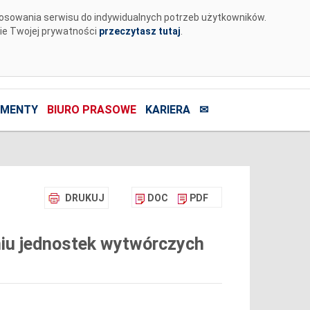
tosowania serwisu do indywidualnych potrzeb użytkowników.
nie Twojej prywatności
przeczytasz tutaj
.
MENTY
BIURO PRASOWE
KARIERA
✉
DRUKUJ
DOC
PDF
iu jednostek wytwórczych
)