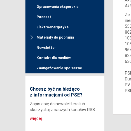
Akt
Opracowania eksperckie
Ze 
Podcast
nie
557
Elektroenergetyka
862
Materiały do pobrania
108
105
Newsletter
964
824
Kontakt dla mediów
630
Zaangażowanie społeczne
PSE
Due
PV 
Chcesz być na bieżąco
PSE
z informacjami od PSE?
Zapisz się do newslettera lub
skorzystaj z naszych kanałów RSS.
więcej...