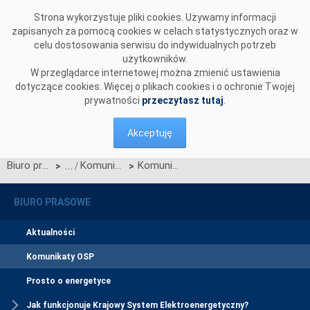
Przejdź do komentarzy
Strona wykorzystuje pliki cookies. Używamy informacji
zapisanych za pomocą cookies w celach statystycznych oraz w
celu dostosowania serwisu do indywidualnych potrzeb
użytkowników.
W przeglądarce internetowej można zmienić ustawienia
dotyczące cookies. Więcej o plikach cookies i o ochronie Twojej
prywatności
przeczytasz tutaj
.
Akceptuję
Biuro prasowe
Komunikaty OSP
Komunikat o nierynkowym redysponowaniu jednostek wytwórczych PV w KSE w dn. 09.05.2024
>
>
BIURO PRASOWE
Aktualności
Komunikaty OSP
Prosto o energetyce
Jak funkcjonuje Krajowy System Elektroenergetyczny?