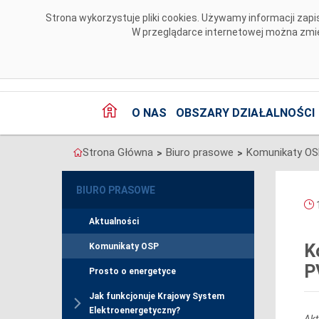
Przejdź do komentarzy
Strona wykorzystuje pliki cookies. Używamy informacji za
W przeglądarce internetowej można zmien
O NAS
OBSZARY DZIAŁALNOŚCI
Strona Główna
Biuro prasowe
Komunikaty O
>
>
BIURO PRASOWE
1
Aktualności
K
Komunikaty OSP
P
Prosto o energetyce
Jak funkcjonuje Krajowy System
Elektroenergetyczny?
Akt