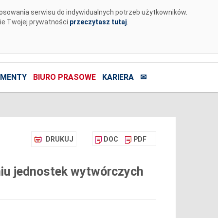
tosowania serwisu do indywidualnych potrzeb użytkowników.
nie Twojej prywatności
przeczytasz tutaj
.
MENTY
BIURO PRASOWE
KARIERA
✉
DRUKUJ
DOC
PDF
iu jednostek wytwórczych
)