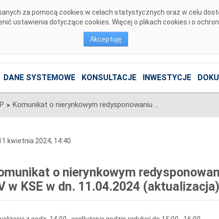
pisanych za pomocą cookies w celach statystycznych oraz w celu dos
ić ustawienia dotyczące cookies. Więcej o plikach cookies i o ochro
Akceptuję
DANE SYSTEMOWE
KONSULTACJE
INWESTYCJE
DOKU
SP
Komunikat o nierynkowym redysponowaniu jednostek wytwórczych PV w KSE w dn. 11.04.2024 (aktualizacja)
>
1 kwietnia 2024, 14:40
omunikat o nierynkowym redysponowan
V w KSE w dn. 11.04.2024 (aktualizacja
ualizacja z godz. 14:00 - wydłużenie godzin redukcji do 15:00 - 16:00