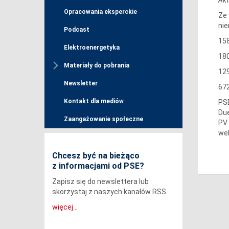
Opracowania eksperckie
Ze 
nie
Podcast
158
Elektroenergetyka
18
Materiały do pobrania
12
Newsletter
672
Kontakt dla mediów
PSE
Due
Zaangażowanie społeczne
PV 
web
Chcesz być na bieżąco
z informacjami od PSE?
Zapisz się do newslettera lub
skorzystaj z naszych kanałów RSS.
więcej...