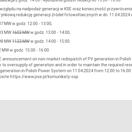
względu na nadpodaż generacji w KSE oraz konieczność przywrócenia
rynkową redukcję generacji źródeł fotowoltaicznych w dn. 11.04.2024
7 MW w godz. 12:00 - 13:00,
03 MW
1603 MW
w godz. 13:00 - 14:00,
98 MW
1123 MW
w godz. 14:00 - 15:00.
 MW w godz. 15:00 - 16:00.
 announcement on non-market redispatch of PV generation in Polis
 to oversupply of generation and in order to maintain the required re
generation in Polish Power System on 11.04.2024 from 12:00 to 16:00
site https://www.pse.pl/komunikaty-osp