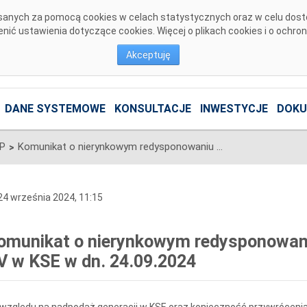
pisanych za pomocą cookies w celach statystycznych oraz w celu dos
ić ustawienia dotyczące cookies. Więcej o plikach cookies i o ochro
Akceptuję
DANE SYSTEMOWE
KONSULTACJE
INWESTYCJE
DOKU
SP
Komunikat o nierynkowym redysponowaniu jednostek wytwórczych PV w KSE w dn. 24.09.2024
>
4 września 2024, 11:15
omunikat o nierynkowym redysponowan
V w KSE w dn. 24.09.2024
względu na nadpodaż generacji w KSE oraz konieczność przywrócenia