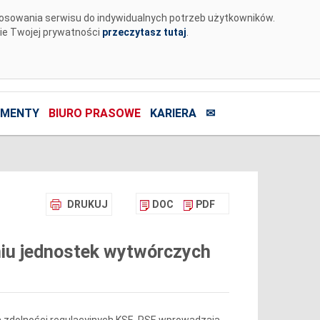
tosowania serwisu do indywidualnych potrzeb użytkowników.
nie Twojej prywatności
przeczytasz tutaj
.
MENTY
BIURO PRASOWE
KARIERA
✉
DRUKUJ
DOC
PDF
iu jednostek wytwórczych
 zdolności regulacyjnych KSE, PSE wprowadzają