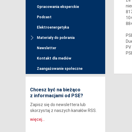
nie
Opracowania eksperckie
817
Podcast
104
884
Elektroenergetyka
PSE
Materiały do pobrania
Due
PV 
Newsletter
PSE
Kontakt dla mediów
Zaangażowanie społeczne
Chcesz być na bieżąco
z informacjami od PSE?
Zapisz się do newslettera lub
skorzystaj z naszych kanałów RSS.
więcej...