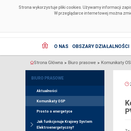
Przejdź do komentarzy
Strona wykorzystuje pliki cookies. Używamy informacji za
W przeglądarce internetowej można zmien
O NAS
OBSZARY DZIAŁALNOŚCI
Strona Główna
Biuro prasowe
Komunikaty O
>
>
BIURO PRASOWE
2
Aktualności
K
Komunikaty OSP
P
Prosto o energetyce
Jak funkcjonuje Krajowy System
Elektroenergetyczny?
Ze 