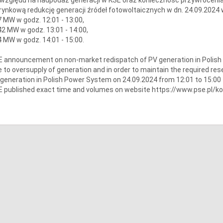
rynkową redukcję generacji źródeł fotowoltaicznych w dn. 24.09.2024
 MW w godz. 12:01 - 13:00,
2 MW w godz. 13:01 - 14:00,
 MW w godz. 14:01 - 15:00.
 announcement on non-market redispatch of PV generation in Polis
 to oversupply of generation and in order to maintain the required re
generation in Polish Power System on 24.09.2024 from 12:01 to 15:00
 published exact time and volumes on website https://www.pse.pl/k