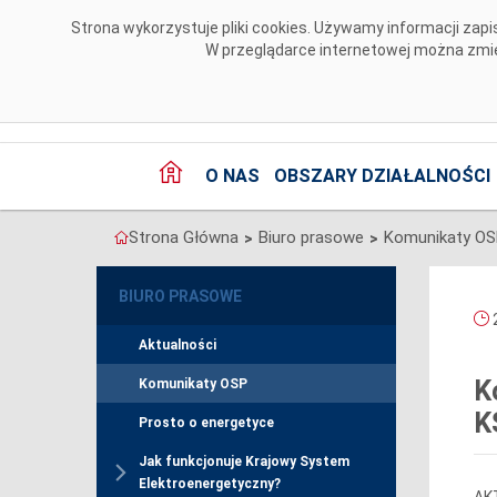
Przejdź do komentarzy
Strona wykorzystuje pliki cookies. Używamy informacji za
W przeglądarce internetowej można zmien
O NAS
OBSZARY DZIAŁALNOŚCI
Strona Główna
Biuro prasowe
Komunikaty O
>
>
BIURO PRASOWE
2
Aktualności
K
Komunikaty OSP
K
Prosto o energetyce
Jak funkcjonuje Krajowy System
Elektroenergetyczny?
AKT