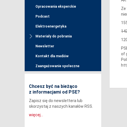
Opracowania eksperckie
Ze 
nie
Podcast
155
Elektroenergetyka
143
Materiały do pobrania
120
Newsletter
PSE
of 
Kontakt dla mediów
Pol
ht
Zaangażowanie społeczne
Chcesz być na bieżąco
z informacjami od PSE?
Zapisz się do newslettera lub
skorzystaj z naszych kanałów RSS.
więcej...