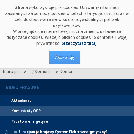
Przejdź do komentarzy
Strona wykorzystuje pliki cookies. Używamy informacji
zapisanych za pomocą cookies w celach statystycznych oraz w
celu dostosowania serwisu do indywidualnych potrzeb
użytkowników.
W przeglądarce internetowej można zmienić ustawienia
dotyczące cookies. Więcej o plikach cookies i o ochronie Twojej
prywatności
przeczytasz tutaj
.
Akceptuję
Biuro prasowe
Komunikaty OSP
Komunikat o nierynkowym redysponowaniu jednostek wytwórczych PV w KSE w dn. 29.04.2024 (aktualizacja)
>
>
BIURO PRASOWE
Aktualności
Komunikaty OSP
Prosto o energetyce
Jak funkcjonuje Krajowy System Elektroenergetyczny?