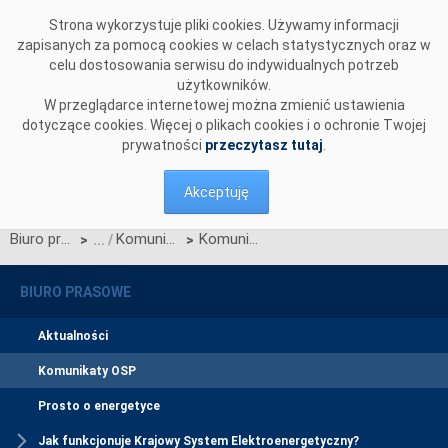
Przejdź do komentarzy
Strona wykorzystuje pliki cookies. Używamy informacji
zapisanych za pomocą cookies w celach statystycznych oraz w
celu dostosowania serwisu do indywidualnych potrzeb
użytkowników.
W przeglądarce internetowej można zmienić ustawienia
dotyczące cookies. Więcej o plikach cookies i o ochronie Twojej
prywatności
przeczytasz tutaj
.
Akceptuję
Biuro prasowe
Komunikaty OSP
Komunikat o nierynkowym redysponowaniu jednostek wytwórczych PV w KSE w dn. 29.06.2024
>
>
BIURO PRASOWE
Aktualności
Komunikaty OSP
Prosto o energetyce
Jak funkcjonuje Krajowy System Elektroenergetyczny?