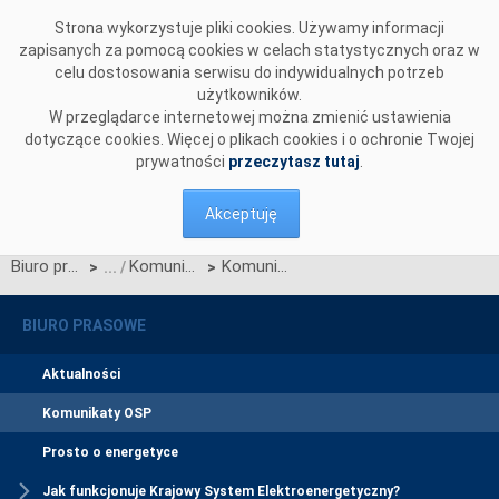
Przejdź do komentarzy
Strona wykorzystuje pliki cookies. Używamy informacji
zapisanych za pomocą cookies w celach statystycznych oraz w
celu dostosowania serwisu do indywidualnych potrzeb
użytkowników.
W przeglądarce internetowej można zmienić ustawienia
dotyczące cookies. Więcej o plikach cookies i o ochronie Twojej
prywatności
przeczytasz tutaj
.
Akceptuję
Biuro prasowe
Komunikaty OSP
Komunikat o nierynkowym redysponowaniu jednostek wytwórczych PV w KSE w dn. 31.03.2024
>
>
BIURO PRASOWE
Aktualności
Komunikaty OSP
Prosto o energetyce
Jak funkcjonuje Krajowy System Elektroenergetyczny?