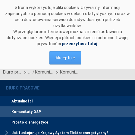
Przejdź do komentarzy
Strona wykorzystuje pliki cookies. Używamy informacji
zapisanych za pomocą cookies w celach statystycznych oraz w
celu dostosowania serwisu do indywidualnych potrzeb
użytkowników.
W przeglądarce internetowej można zmienić ustawienia
dotyczące cookies. Więcej o plikach cookies i o ochronie Twojej
prywatności
przeczytasz tutaj
.
Akceptuję
Biuro prasowe
Komunikaty OSP
Komunikat o nierynkowym redysponowaniu jednostek wytwórczych w KSE w dn. 03.03.2024 (aktualizacja)
>
>
BIURO PRASOWE
Aktualności
Komunikaty OSP
Prosto o energetyce
Jak funkcjonuje Krajowy System Elektroenergetyczny?