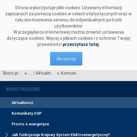
Przejdź do komentarzy
Strona wykorzystuje pliki cookies. Używamy informacji
zapisanych za pomocą cookies w celach statystycznych oraz w
celu dostosowania serwisu do indywidualnych potrzeb
użytkowników.
W przeglądarce internetowej można zmienić ustawienia
dotyczące cookies. Więcej o plikach cookies i o ochronie Twojej
prywatności
przeczytasz tutaj
.
Akceptuję
Biuro prasowe
Aktualności
Komunikat OIRE dotyczący publikacji Scenariuszy Testów Certyfikacji (STC) w wersji zaimplementowanej w Systemie Certyfikacji CSIRE
>
>
BIURO PRASOWE
Aktualności
Komunikaty OSP
Prosto o energetyce
Jak funkcjonuje Krajowy System Elektroenergetyczny?