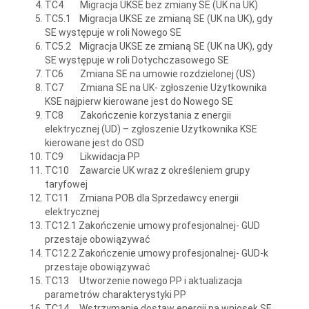
TC4 Migracja UKSE bez zmiany SE (UK na UK)
TC5.1 Migracja UKSE ze zmianą SE (UK na UK), gdy
SE występuje w roli Nowego SE
TC5.2 Migracja UKSE ze zmianą SE (UK na UK), gdy
SE występuje w roli Dotychczasowego SE
TC6 Zmiana SE na umowie rozdzielonej (US)
TC7 Zmiana SE na UK- zgłoszenie Użytkownika
KSE najpierw kierowane jest do Nowego SE
TC8 Zakończenie korzystania z energii
elektrycznej (UD) – zgłoszenie Użytkownika KSE
kierowane jest do OSD
TC9 Likwidacja PP
TC10 Zawarcie UK wraz z określeniem grupy
taryfowej
TC11 Zmiana POB dla Sprzedawcy energii
elektrycznej
TC12.1 Zakończenie umowy profesjonalnej- GUD
przestaje obowiązywać
TC12.2 Zakończenie umowy profesjonalnej- GUD-k
przestaje obowiązywać
TC13 Utworzenie nowego PP i aktualizacja
parametrów charakterystyki PP
TC14 Wstrzymanie dostaw energii na wniosek SE