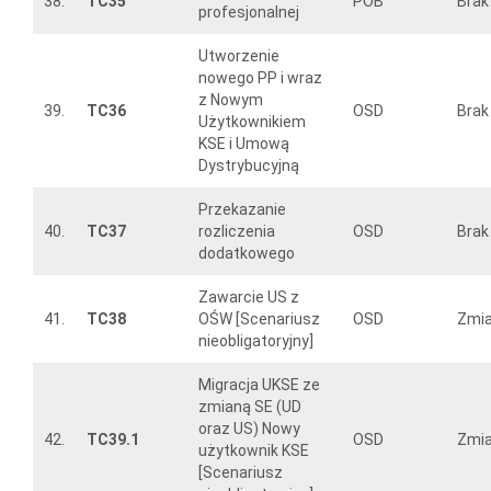
38.
TC35
POB
Brak
profesjonalnej
Utworzenie
nowego PP i wraz
z Nowym
39.
TC36
OSD
Brak
Użytkownikiem
KSE i Umową
Dystrybucyjną
Przekazanie
40.
TC37
rozliczenia
OSD
Brak
dodatkowego
Zawarcie US z
41.
TC38
OŚW [Scenariusz
OSD
Zmi
nieobligatoryjny]
Migracja UKSE ze
zmianą SE (UD
oraz US) Nowy
42.
TC39.1
OSD
Zmi
użytkownik KSE
[Scenariusz