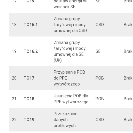
17.
TC15
dostaw energii na
SE
Brak
wniosek SE
Zmiana grupy
18.
TC16.1
taryfowej i mocy
OSD
Brak
umownej dla OSD
Zmiana grupy
taryfowej i mocy
19.
TC16.2
SE
Brak
umownej dla SE
(UK)
Przypisanie POB
20.
TC17
do PPE
POB
Brak
wytwórczego
Usunięcie POB dla
21.
TC18
POB
Brak
PPE wytwórczego
Przekazanie
22.
TC19
danych
OSD
Brak
profilowych