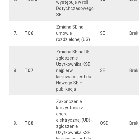
występuje w roli
Dotychczasowego
SE
Zmiana SE na
7.
TC6
umowie
SE
Brak
rozdzielonej (US)
Zmiana SE na UK-
zgłoszenie
Użytkownika KSE
8.
TC7
najpierw
SE
Brak
kierowane jest do
Nowego SE –
publikacja
Zakończenie
korzystania z
energii
elektrycznej (UD)-
9.
TC8
OSD
Brak
zgłoszenie
Użytkownika KSE
kierowane jest do