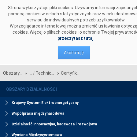
Przejdź do komentarzy
Strona wykorzystuje pliki cookies. Używamy informacji zapisanyc
pomocą cookies w celach statystycznych oraz w celu dostosow
serwisu do indywidualnych potrzeb użytkowników.
W przeglądarce internetowej można zmienić ustawienia dotycz
cookies. Więcej o plikach cookies i o ochronie Twojej prywatnoś
przeczytasz tutaj
.
Akceptuję
Obszary działalności
Techniczne Standardy Systemów
Certyfikacja
>
>
OBSZARY DZIAŁALNOŚCI
Krajowy System Elektroenergetyczny
Współpraca międzynarodowa
Działalność innowacyjna, badawcza i rozwojowa
Wymiana Międzysystemowa