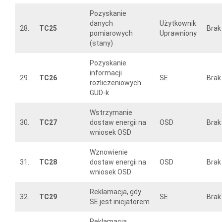
Pozyskanie
danych
Użytkownik
28.
TC25
Brak
pomiarowych
Uprawniony
(stany)
Pozyskanie
informacji
29.
TC26
SE
Brak
rozliczeniowych
GUD-k
Wstrzymanie
30.
TC27
dostaw energii na
OSD
Brak
wniosek OSD
Wznowienie
31.
TC28
dostaw energii na
OSD
Brak
wniosek OSD
Reklamacja, gdy
32.
TC29
SE
Brak
SE jest inicjatorem
Reklamacja