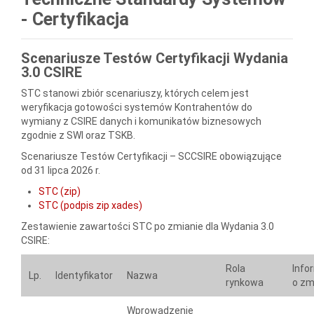
- Certyfikacja
Scenariusze Testów Certyfikacji Wydania
3.0 CSIRE
STC stanowi zbiór scenariuszy, których celem jest
weryfikacja gotowości systemów Kontrahentów do
wymiany z CSIRE danych i komunikatów biznesowych
zgodnie z SWI oraz TSKB.
Scenariusze Testów Certyfikacji – SCCSIRE obowiązujące
od 31 lipca 2026 r.
STC (zip)
STC (podpis zip xades)
Zestawienie zawartości STC po zmianie dla Wydania 3.0
CSIRE:
Rola
Info
Lp.
Identyfikator
Nazwa
rynkowa
o zm
Wprowadzenie