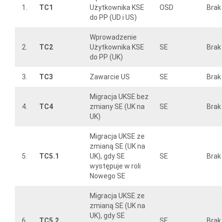
1.
TC1
Użytkownika KSE
OSD
Brak
do PP (UD i US)
Wprowadzenie
2.
TC2
Użytkownika KSE
SE
Brak
do PP (UK)
3.
TC3
Zawarcie US
SE
Brak
Migracja UKSE bez
4.
TC4
zmiany SE (UK na
SE
Brak
UK)
Migracja UKSE ze
zmianą SE (UK na
5.
TC5.1
UK), gdy SE
SE
Brak
występuje w roli
Nowego SE
Migracja UKSE ze
zmianą SE (UK na
UK), gdy SE
6.
TC5.2
SE
Brak