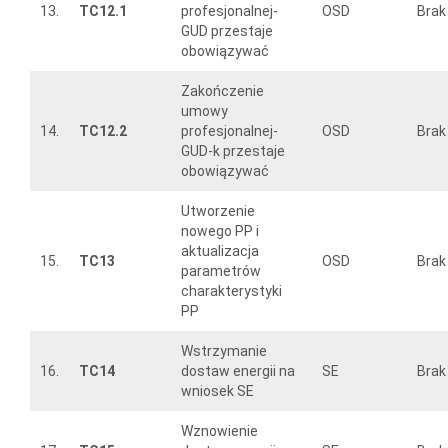
13.
TC12.1
profesjonalnej-
OSD
Brak
GUD przestaje
obowiązywać
Zakończenie
umowy
14.
TC12.2
profesjonalnej-
OSD
Brak
GUD-k przestaje
obowiązywać
Utworzenie
nowego PP i
aktualizacja
15.
TC13
OSD
Brak
parametrów
charakterystyki
PP
Wstrzymanie
16.
TC14
dostaw energii na
SE
Brak
wniosek SE
Wznowienie