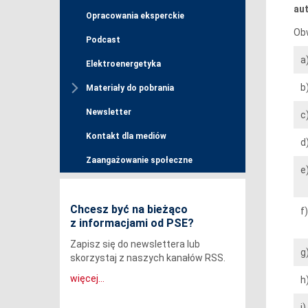
au
Opracowania eksperckie
Obw
Podcast
a
Elektroenergetyka
b
Materiały do pobrania
Newsletter
c
Kontakt dla mediów
d
Zaangażowanie społeczne
e
Chcesz być na bieżąco
f)
z informacjami od PSE?
Zapisz się do newslettera lub
g
skorzystaj z naszych kanałów RSS.
więcej...
h
i)