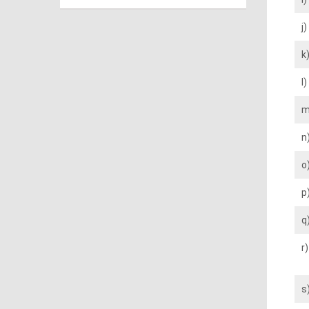
j)
k
l)
m
n
o
p
q
r)
s