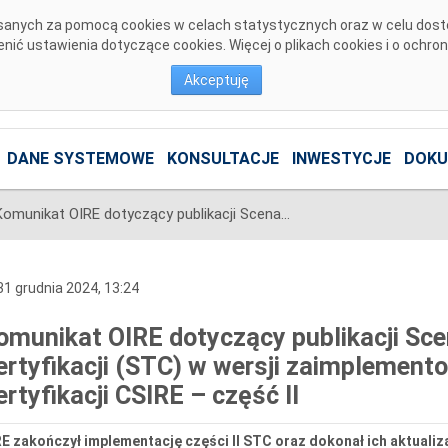
pisanych za pomocą cookies w celach statystycznych oraz w celu dos
ić ustawienia dotyczące cookies. Więcej o plikach cookies i o ochro
Akceptuję
DANE SYSTEMOWE
KONSULTACJE
INWESTYCJE
DOKU
Komunikat OIRE dotyczący publikacji Scenariuszy Testów Certyfikacji (STC) w wersji zaimplementowanej w Systemie Certyfikacji CSIRE – część II
1 grudnia 2024, 13:24
omunikat OIRE dotyczący publikacji Sc
ertyfikacji (STC) w wersji zaimplement
ertyfikacji CSIRE – część II
E zakończył implementację części II STC oraz dokonał ich aktualiz