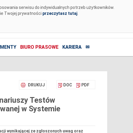
tosowania serwisu do indywidualnych potrzeb użytkowników.
nie Twojej prywatności
przeczytasz tutaj
.
MENTY
BIURO PRASOWE
KARIERA
✉
DRUKUJ
DOC
PDF
enariuszy Testów
owanej w Systemie
acji wynikającej ze zgłoszonych uwag oraz