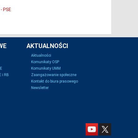
 - PSE
WE
AKTUALNOŚCI
Aktualności
Komunikaty OSP
SE
Komunikaty UMM
 i RB
Zaangażowanie społeczne
Kontakt do biura prasowego
Newsletter