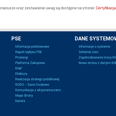
nariusze oraz zestawienie uwag są dostępne na stronie:
Certyfikacja
PSE
DANE SYSTEMO
Informacje podstawowe
Informacje o systemie
Raport wpływu PSE
Schemat sieci
Przetargi
Zapotrzebowanie mocy K
Platforma Zakupowa
Nowa strona z danymi KSE
KSeF
Efaktura
Realizacja strategii podatkowej
RODO – Dane Osobowe
Komunikacja z akcjonariuszami
Mapa Strony
Kariera