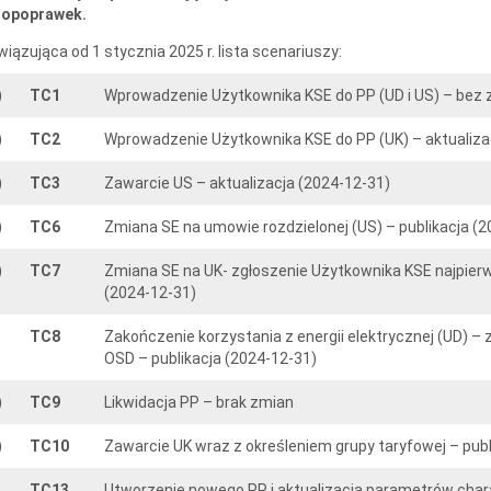
topoprawek.
iązująca od 1 stycznia 2025 r. lista scenariuszy:
)
TC1
Wprowadzenie Użytkownika KSE do PP (UD i US) – bez
)
TC2
Wprowadzenie Użytkownika KSE do PP (UK) – aktualiza
)
TC3
Zawarcie US – aktualizacja (2024-12-31)
)
TC6
Zmiana SE na umowie rozdzielonej (US) – publikacja (
)
TC7
Zmiana SE na UK- zgłoszenie Użytkownika KSE najpierw
(2024-12-31)
TC8
Zakończenie korzystania z energii elektrycznej (UD) –
OSD – publikacja (2024-12-31)
)
TC9
Likwidacja PP – brak zmian
)
TC10
Zawarcie UK wraz z określeniem grupy taryfowej – publ
TC13
Utworzenie nowego PP i aktualizacja parametrów chara