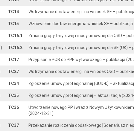
TC14
Wstrzymanie dostaw energii na wniosek SE – publikacj
)
TC15
Wznowienie dostaw energii na wniosek SE – publikacja
TC16.1
Zmiana grupy taryfowej i mocy umownej dla OSD – publ
)
TC16.2
Zmiana grupy taryfowej i mocy umownej dla SE (UK) – p
)
TC17
Przypisanie POB do PPE wytwórczego – publikacja (20
)
TC27
Wstrzymanie dostaw energii na wniosek OSD – publika
)
TC34
Zgłoszenie umowy profesjonalnej (GUD-k) – aktualizac
)
TC35
Zgłoszenie umowy profesjonalnej – aktualizacja (2024
TC36
Utworzenie nowego PP i wraz z Nowym Użytkownikiem 
(2024-12-31)
)
TC37
Przekazanie rozliczenia dodatkowego [Scenariusz nieob