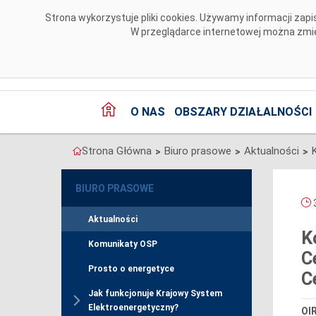
Przejdź do komentarzy
Strona wykorzystuje pliki cookies. Używamy informacji za
W przeglądarce internetowej można zmien
O NAS
OBSZARY DZIAŁALNOŚCI
Strona Główna
Biuro prasowe
Aktualności
>
>
>
BIURO PRASOWE
3
Aktualności
K
Komunikaty OSP
C
Prosto o energetyce
C
Jak funkcjonuje Krajowy System
Elektroenergetyczny?
OIR