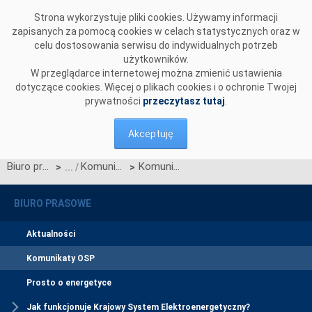
Przejdź do komentarzy
Strona wykorzystuje pliki cookies. Używamy informacji
zapisanych za pomocą cookies w celach statystycznych oraz w
celu dostosowania serwisu do indywidualnych potrzeb
użytkowników.
W przeglądarce internetowej można zmienić ustawienia
dotyczące cookies. Więcej o plikach cookies i o ochronie Twojej
prywatności
przeczytasz tutaj
.
Akceptuję
Biuro prasowe
Komunikaty OSP
Komunikat OIRE dotyczący wyników konsultacji projektu Karty aktualizacji nr CC/05/2025 IRiESP-OIRE
>
>
BIURO PRASOWE
Aktualności
Komunikaty OSP
Prosto o energetyce
Jak funkcjonuje Krajowy System Elektroenergetyczny?