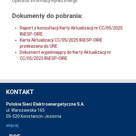
Operator Informacji Rynku Energii.
Dokumenty do pobrania:
Raport z konsultacji Karty Aktualizacji nr CC/05/2025
IRiESP-OIRE
Karta Aktualizacji CC/05/2025 IRiESP-OIRE
przekazana do URE
Dokument wyjaśniający do Karty Aktualizacji nr
CC/05/2025 IRiESP-OIRE
KONTAKT
Polskie Sieci Elektroenergetyczne S.A.
ul. Warszawska 165
05-520 Konstancin-Jeziorna
więcej