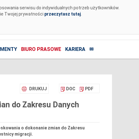
tosowania serwisu do indywidualnych potrzeb użytkowników.
nie Twojej prywatności
przeczytasz tutaj
.
MENTY
BIURO PRASOWE
KARIERA
✉
DRUKUJ
DOC
PDF
ian do Zakresu Danych
nioskowania o dokonanie zmian do Zakresu
tnicy migracji.