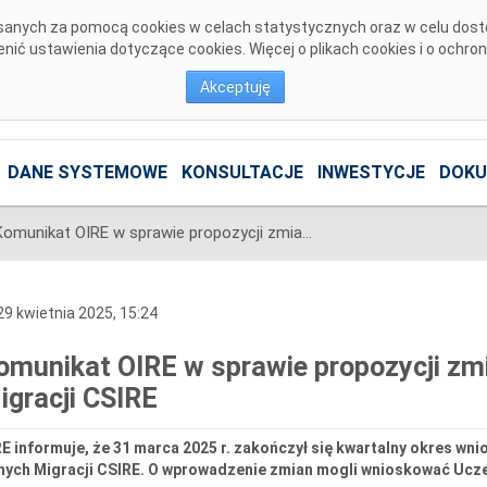
pisanych za pomocą cookies w celach statystycznych oraz w celu dos
ić ustawienia dotyczące cookies. Więcej o plikach cookies i o ochro
Akceptuję
DANE SYSTEMOWE
KONSULTACJE
INWESTYCJE
DOKU
Komunikat OIRE w sprawie propozycji zmian do Zakresu Danych Migracji CSIRE
9 kwietnia 2025, 15:24
omunikat OIRE w sprawie propozycji zm
igracji CSIRE
E informuje, że 31 marca 2025 r. zakończył się kwartalny okres w
nych Migracji CSIRE. O wprowadzenie zmian mogli wnioskować Uczes