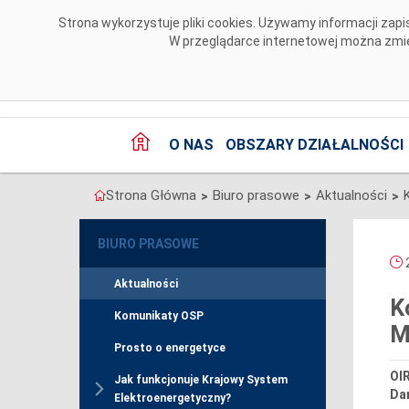
Przejdź do komentarzy
Strona wykorzystuje pliki cookies. Używamy informacji za
W przeglądarce internetowej można zmien
O NAS
OBSZARY DZIAŁALNOŚCI
Strona Główna
Biuro prasowe
Aktualności
>
>
>
BIURO PRASOWE
2
Aktualności
K
Komunikaty OSP
M
Prosto o energetyce
OIR
Jak funkcjonuje Krajowy System
Da
Elektroenergetyczny?