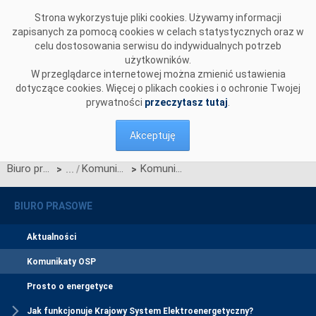
Przejdź do komentarzy
Strona wykorzystuje pliki cookies. Używamy informacji
zapisanych za pomocą cookies w celach statystycznych oraz w
celu dostosowania serwisu do indywidualnych potrzeb
użytkowników.
W przeglądarce internetowej można zmienić ustawienia
dotyczące cookies. Więcej o plikach cookies i o ochronie Twojej
prywatności
przeczytasz tutaj
.
Akceptuję
Biuro prasowe
Komunikaty OSP
Komunikat OIRE w sprawie zatwierdzenia zmian Zakresu Danych Migracji i dostosowania Portalu Obsługi Migracji
>
>
BIURO PRASOWE
Aktualności
Komunikaty OSP
Prosto o energetyce
Jak funkcjonuje Krajowy System Elektroenergetyczny?