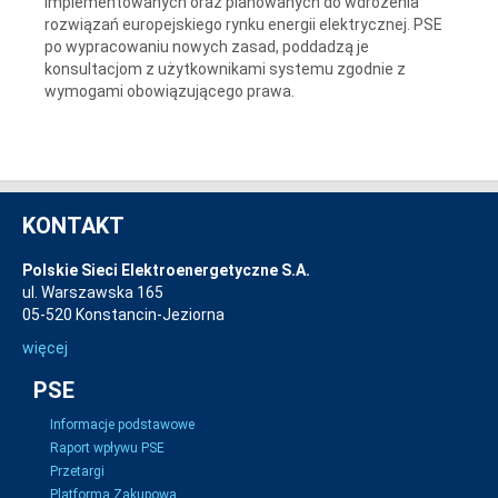
implementowanych oraz planowanych do wdrożenia
rozwiązań europejskiego rynku energii elektrycznej. PSE
po wypracowaniu nowych zasad, poddadzą je
konsultacjom z użytkownikami systemu zgodnie z
wymogami obowiązującego prawa.
KONTAKT
Polskie Sieci Elektroenergetyczne S.A.
ul. Warszawska 165
05-520 Konstancin-Jeziorna
więcej
PSE
Informacje podstawowe
Raport wpływu PSE
Przetargi
Platforma Zakupowa