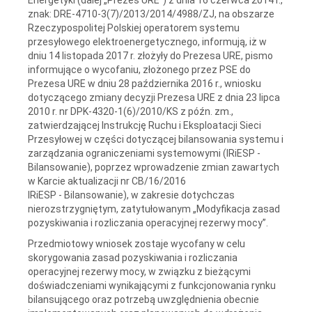
znak: DRE-4710-3(7)/2013/2014/4988/ZJ, na obszarze
Rzeczypospolitej Polskiej operatorem systemu
przesyłowego elektroenergetycznego, informują, iż w
dniu 14 listopada 2017 r. złożyły do Prezesa URE, pismo
informujące o wycofaniu, złożonego przez PSE do
Prezesa URE w dniu 28 października 2016 r., wniosku
dotyczącego zmiany decyzji Prezesa URE z dnia 23 lipca
2010 r. nr DPK-4320-1(6)/2010/KS z późn. zm.,
zatwierdzającej Instrukcję Ruchu i Eksploatacji Sieci
Przesyłowej w części dotyczącej bilansowania systemu i
zarządzania ograniczeniami systemowymi (IRiESP -
Bilansowanie), poprzez wprowadzenie zmian zawartych
w Karcie aktualizacji nr CB/16/2016
IRiESP - Bilansowanie), w zakresie dotychczas
nierozstrzygniętym, zatytułowanym „Modyfikacja zasad
pozyskiwania i rozliczania operacyjnej rezerwy mocy”.
Przedmiotowy wniosek zostaje wycofany w celu
skorygowania zasad pozyskiwania i rozliczania
operacyjnej rezerwy mocy, w związku z bieżącymi
doświadczeniami wynikającymi z funkcjonowania rynku
bilansującego oraz potrzebą uwzględnienia obecnie