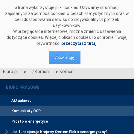
Przejdź do komentarzy
Strona wykorzystuje pliki cookies. Używamy informacji
zapisanych za pomocą cookies w celach statystycznych oraz w
celu dostosowania serwisu do indywidualnych potrzeb
użytkowników.
W przeglądarce internetowej można zmienić ustawienia
dotyczące cookies. Więcej o plikach cookies i o ochronie Twojej
prywatności
przeczytasz tutaj
.
Akceptuję
Biuro prasowe
Komunikaty OSP
Komunikat Operatora Systemu Przesyłowego dotyczący Karty aktualizacji nr CB/16/2016 IRiESP - Bilansowanie
>
>
BIURO PRASOWE
Aktualności
Komunikaty OSP
Prosto o energetyce
Jak funkcjonuje Krajowy System Elektroenergetyczny?