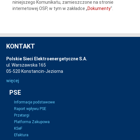
niniejszego Komunikatu, zamieszczone na stronie
internetowej OSP, w tym w zakładce „
Dokumenty
".
KONTAKT
Polskie Sieci Elektroenergetyczne S.A.
ul. Warszawska 165
05-520 Konstancin-Jeziorna
więcej
PSE
Informacje podstawowe
Raport wpływu PSE
Przetargi
Platforma Zakupowa
KSeF
Efaktura