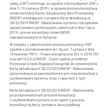
(dalej „OSP”) informuje, że zgodnie z Komunikatem OSP z
dnia 7 i 19 czerwca 2019 r. w sprawie procesu konsultacji
zmian Instrukcji Ruchu i Eksploatacji Sieci Przesyłowej
(IRiESP) wynikających z projektu Karty aktualizacji nr
CB/22/2019 IRiESP - Bilansowanie systemu i zarządzanie
ograniczeniami systemowymi, zakończył w dniu 1 lipca
2019 r. proces konsultacji zmian IRiESP,
zaproponowanych w tej karcie.
W związku z zakończeniem procesu konsultacji, OSP
zgodnie z postanowieniami art. 9g ust. 7 ustawy z dnia
10 kwietnia 1997 r. - Prawo energetyczne (Dz. U. 2018.755
oraz pkt I.D.2.6 e) IRiESP - Część ogólna, przedłożył
Prezesowi Urzędu Regulacji Energetyki do zatwierdzenia
Kartę aktualizacji nr CB/22/2019 IRiESP - Bilansowanie,
opracowaną po przeprowadzonym procesie konsultacji z
użytkownikami systemu, wraz z raportem z tych
konsultacji.
Karta aktualizacji nr CB/22/2019 IRiESP - Bilansowanie,
po przeprowadzonym procesie konsultacji
z użytkownikami systemu oraz raport z procesu
konsultacji tej karty, zostały w dacie publikacji