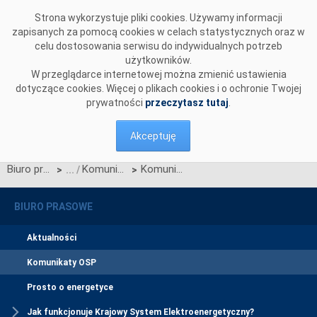
Przejdź do komentarzy
Strona wykorzystuje pliki cookies. Używamy informacji
zapisanych za pomocą cookies w celach statystycznych oraz w
celu dostosowania serwisu do indywidualnych potrzeb
użytkowników.
W przeglądarce internetowej można zmienić ustawienia
dotyczące cookies. Więcej o plikach cookies i o ochronie Twojej
prywatności
przeczytasz tutaj
.
Akceptuję
Biuro prasowe
Komunikaty OSP
Komunikat Operatora Systemu Przesyłowego elektroenergetycznego z dnia 12 lipca 2019 r. dotyczący zmian Instrukcji Ruchu i Eksploatacji Sieci Przesyłowej wynikających z Karty aktualizacji nr CB/22/2019 IRiESP - Bilansowanie
>
>
BIURO PRASOWE
Aktualności
Komunikaty OSP
Prosto o energetyce
Jak funkcjonuje Krajowy System Elektroenergetyczny?