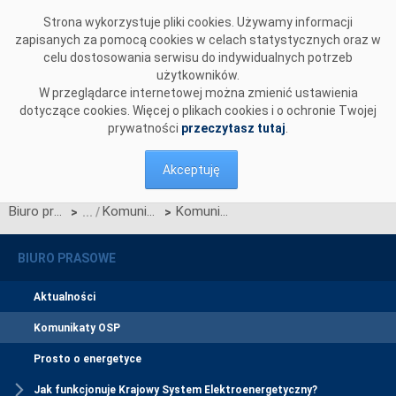
Przejdź do komentarzy
Strona wykorzystuje pliki cookies. Używamy informacji
zapisanych za pomocą cookies w celach statystycznych oraz w
celu dostosowania serwisu do indywidualnych potrzeb
użytkowników.
W przeglądarce internetowej można zmienić ustawienia
dotyczące cookies. Więcej o plikach cookies i o ochronie Twojej
prywatności
przeczytasz tutaj
.
Akceptuję
Biuro prasowe
Komunikaty OSP
Komunikat Operatora Systemu Przesyłowego w sprawie procesu konsultacji zmian Instrukcji Ruchu i Eksploatacji Sieci Przesyłowej (IRiESP) wynikających z projektu Karty aktualizacji nr CK/15/2021 IRiESP - Warunki korzystania, prowadzenia ruchu, eksploatacji i planowania rozwoju sieci
>
>
BIURO PRASOWE
Aktualności
Komunikaty OSP
Prosto o energetyce
Jak funkcjonuje Krajowy System Elektroenergetyczny?