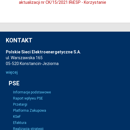
aktualizacji nr CK/15/2021 IRiESP - Korzystanie
KONTAKT
Polskie Sieci Elektroenergetyczne S.A.
ul. Warszawska 165
05-520 Konstancin-Jeziorna
więcej
PSE
Informacje podstawowe
Raport wpływu PSE
Przetargi
Platforma Zakupowa
KSeF
Efaktura
Realizacja strategii