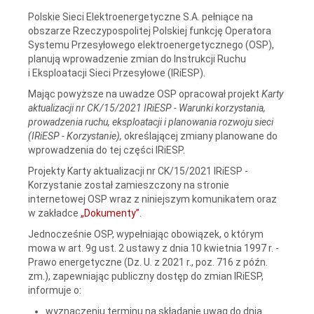
Polskie Sieci Elektroenergetyczne S.A. pełniące na
obszarze Rzeczypospolitej Polskiej funkcję Operatora
Systemu Przesyłowego elektroenergetycznego (OSP),
planują wprowadzenie zmian do Instrukcji Ruchu
i Eksploatacji Sieci Przesyłowe (IRiESP).
Mając powyższe na uwadze OSP opracował projekt
Karty
aktualizacji nr
CK/15/2021 IRiESP - Warunki korzystania,
prowadzenia ruchu, eksploatacji i planowania rozwoju sieci
(IRiESP - Korzystanie),
określającej zmiany planowane do
wprowadzenia do tej części IRiESP.
Projekty Karty aktualizacji nr CK/15/2021 IRiESP -
Korzystanie
został zamieszczony na stronie
internetowej OSP wraz z niniejszym komunikatem
oraz
w zakładce
„Dokumenty”
.
Jednocześnie OSP, wypełniając obowiązek, o którym
mowa w art. 9g ust. 2 ustawy z dnia 10 kwietnia 1997 r. -
Prawo energetyczne (Dz. U. z 2021 r., poz. 716 z późn.
zm.), zapewniając publiczny dostęp do zmian IRiESP,
informuje o:
wyznaczeniu terminu na składanie uwag do dnia