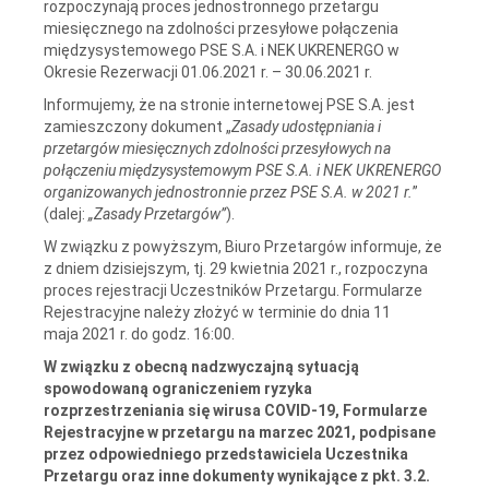
rozpoczynają proces jednostronnego przetargu
miesięcznego na zdolności przesyłowe połączenia
międzysystemowego PSE S.A. i NEK UKRENERGO w
Okresie Rezerwacji 01.06.2021 r. – 30.06.2021 r.
Informujemy, że na stronie internetowej PSE S.A. jest
zamieszczony dokument „
Zasady udostępniania i
przetargów miesięcznych zdolności przesyłowych na
połączeniu międzysystemowym PSE S.A. i NEK UKRENERGO
organizowanych jednostronnie przez PSE S.A. w 2021 r.
”
(dalej:
„Zasady Przetargów”
).
W związku z powyższym, Biuro Przetargów informuje, że
z dniem dzisiejszym, tj. 29 kwietnia 2021 r., rozpoczyna
proces rejestracji Uczestników Przetargu. Formularze
Rejestracyjne należy złożyć w terminie do dnia 11
maja 2021 r. do godz. 16:00.
W związku z obecną nadzwyczajną sytuacją
spowodowaną ograniczeniem ryzyka
rozprzestrzeniania się wirusa COVID-19, Formularze
Rejestracyjne w przetargu na marzec 2021, podpisane
przez odpowiedniego przedstawiciela Uczestnika
Przetargu oraz inne dokumenty wynikające z pkt. 3.2.