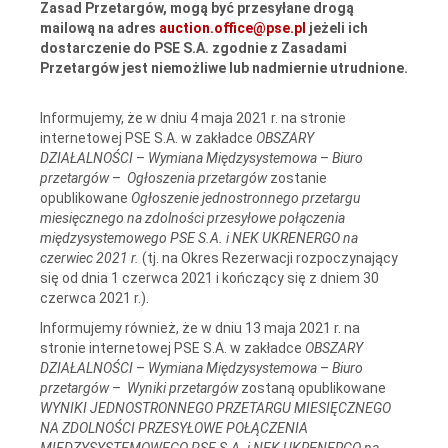
Zasad Przetargów, mogą być przesyłane drogą
mailową na adres
auction.office@pse.pl
jeżeli ich
dostarczenie do PSE S.A. zgodnie z Zasadami
Przetargów jest niemożliwe lub nadmiernie utrudnione.
Informujemy, że w dniu 4 maja 2021 r. na stronie
internetowej PSE S.A. w zakładce
OBSZARY
DZIAŁALNOŚCI
–
Wymiana Międzysystemowa
–
Biuro
przetargów
–
Ogłoszenia przetargów
zostanie
opublikowane
Ogłoszenie jednostronnego przetargu
miesięcznego na zdolności przesyłowe połączenia
międzysystemowego PSE S.A. i NEK UKRENERGO na
czerwiec 2021 r.
(tj. na Okres Rezerwacji rozpoczynający
się od dnia 1 czerwca 2021 i kończący się z dniem 30
czerwca 2021 r.).
Informujemy również, że w dniu 13 maja 2021 r. na
stronie internetowej PSE S.A. w zakładce
OBSZARY
DZIAŁALNOŚCI
–
Wymiana Międzysystemowa
–
Biuro
przetargów
–
Wyniki przetargów
zostaną opublikowane
WYNIKI JEDNOSTRONNEGO PRZETARGU MIESIĘCZNEGO
NA ZDOLNOŚCI PRZESYŁOWE POŁĄCZENIA
MIĘDZYSYSTEMOWEGO PSE S.A. i NEK UKRENERGO na