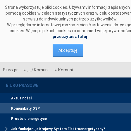
Przejdź do komentarzy
Strona wykorzystuje pliki cookies. Używamy informacji zapisanych
pomocą cookies w celach statystycznych oraz w celu dostosowan
serwisu do indywidualnych potrzeb użytkowników.
W przeglądarce internetowej można zmienić ustawienia dotyczą
cookies. Więcej o plikach cookies i o ochronie Twojej prywatności
przeczytasz tutaj
.
Akceptuję
Biuro prasowe
Komunikaty OSP
Komunikat Operatora Systemu Przesyłowego w sprawie rozpoczęcia procesu jednostronnego przetargu miesięcznego na zdolności przesyłowe połączenia PSE S.A. i NEK UKRENERGO na czerwiec 2021 r.
>
>
BIURO PRASOWE
Aktualności
Komunikaty OSP
Prosto o energetyce
Jak funkcjonuje Krajowy System Elektroenergetyczny?