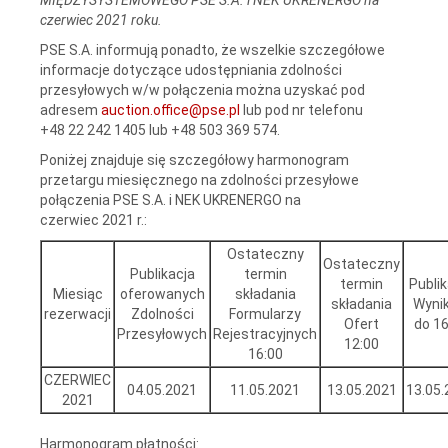
czerwiec 2021 roku.
PSE S.A. informują ponadto, że wszelkie szczegółowe
informacje dotyczące udostępniania zdolności
przesyłowych w/w połączenia można uzyskać pod
adresem
auction.office@pse.pl
lub pod nr telefonu
+48 22 242 1405 lub +48 503 369 574.
Poniżej znajduje się szczegółowy harmonogram
przetargu miesięcznego na zdolności przesyłowe
połączenia PSE S.A. i NEK UKRENERGO na
czerwiec 2021 r.:
Ostateczny
Ostateczny
Publikacja
termin
termin
Publik
Miesiąc
oferowanych
składania
składania
Wyni
rezerwacji
Zdolności
Formularzy
Ofert
do 16
Przesyłowych
Rejestracyjnych
12:00
16:00
CZERWIEC
04.05.2021
11.05.2021
13.05.2021
13.05.
2021
Harmonogram płatności: