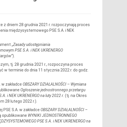
 że z dniem 28 grudnia 2021 r. rozpoczynają proces
zenia międzysystemowego PSE S.A. i NEK
ument „
Zasady udostępniania
ystemowym PSE S.A. i NEK UKRENERGO
targów”
).
ym, tj. 28 grudnia 2021 r., rozpoczyna proces
ć w terminie do dnia 11 stycznia 2022 r. do godz.
A. w zakładce
OBSZARY DZIAŁALNOŚCI
–
Wymiana
publikowane
Ogłoszenie jednostronnego przetargu
.A. i NEK UKRENERGO na luty 2022 r.
(tj. na Okres
m 28 lutego 2022 r.).
ej PSE S.A. w zakładce
OBSZARY DZIAŁALNOŚCI
–
ą opublikowane
WYNIKI JEDNOSTRONNEGO
DZYSYSTEMOWEGO PSE S.A. i NEK UKRENERGO na