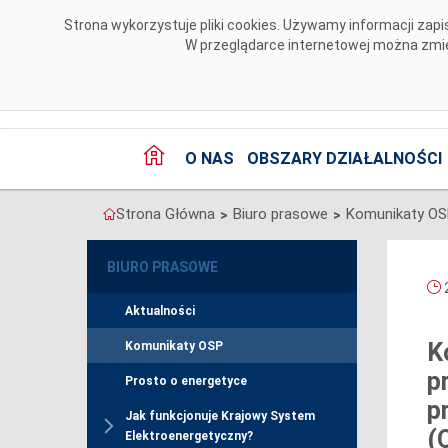
Przejdź do komentarzy
Strona wykorzystuje pliki cookies. Używamy informacji za
W przeglądarce internetowej można zmien
O NAS
OBSZARY DZIAŁALNOŚCI
Strona Główna
Biuro prasowe
Komunikaty O
>
>
BIURO PRASOWE
2
Aktualności
K
Komunikaty OSP
p
Prosto o energetyce
p
Jak funkcjonuje Krajowy System
(
Elektroenergetyczny?