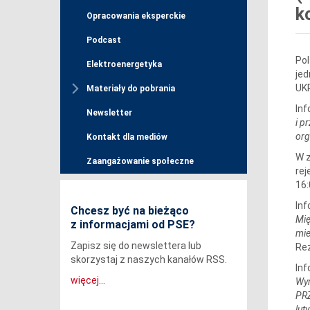
k
Opracowania eksperckie
Podcast
Pol
Elektroenergetyka
jed
UKR
Materiały do pobrania
Inf
Newsletter
i p
org
Kontakt dla mediów
W z
Zaangażowanie społeczne
rej
16:
Inf
Chcesz być na bieżąco
Mi
z informacjami od PSE?
mie
Zapisz się do newslettera lub
Rez
skorzystaj z naszych kanałów RSS.
Inf
więcej...
Wy
PR
lut