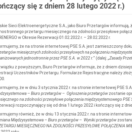
ończący się z dniem 28 lutego 2022 r.)
skie Sieci Elektroenergetyczne S.A., jako Biuro Przetargów informują,
nostronnego przetargu miesięcznego na zdolności przesyłowe połąc
ENERGO w Okresie Rezerwacji 01.02.2022 r. – 28.02.2022 r.
ormujemy, że na stronie internetowej PSE S.A. jest zamieszczony dok
rzetargów miesięcznych zdolności przesyłowych na połączeniu międzys
anizowanych jednostronnie przez PSE S.A. w 2022 r.
” (dalej:
„Zasady Prze
wiązku z powyższym, Biuro Przetargów informuje, że z dniem dzisiejsz
estracji Uczestników Przetargu. Formularze Rejestracyjne należy złoży
00.
ormujemy, że w dniu 3 stycznia 2022 r. na stronie internetowej PSE S.
ędzysystemowa
–
Biuro przetargów
–
Ogłoszenia przetargów
zostanie o
sięcznego na zdolności przesyłowe połączenia międzysystemowego PSE S
erwacji rozpoczynający się od dnia 1 lutego 2022 i kończący się z dnie
ormujemy również, że w dniu 13 stycznia 2022 r. na stronie internetow
miana Międzysystemowa
–
Biuro przetargów
–
Wyniki przetargów
zostan
ZETARGU MIESIĘCZNEGO NA ZDOLNOŚCI PRZESYŁOWE POŁĄCZENIA MIĘ
y 2022 roku.