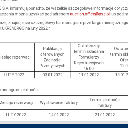
 S.A. informują ponadto, że wszelkie szczegółowe informacje dotyc
łączenia można uzyskać pod adresem
auction.office@pse.pl
lub pod n
iżej znajduje się szczegółowy harmonogram przetargu miesięcznego n
 UKRENERGO na luty 2022 r.:
Ostateczny
Publikacja
Ostate
termin składania
oferowanych
termin sk
iesiąc rezerwacji
Formularzy
Zdolności
Ofe
Rejestracyjnych
Przesyłowych
12:
16:00
LUTY 2022
03.01.2022
11.01.2022
13.01.
rmonogram płatności:
Termin płatności
Miesiąc rezerwacji
Wystawienie faktury
faktury
LUTY 2022
14.01.2022
21.01.2022