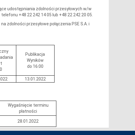
zące udostępniania zdolności przesyłowych w/w
r telefonu +48 22 242 14 05 lub +48 22 242 20 05.
a zdolności przesyłowe połączenia PSE S.A. i
czny
Publikacja
ładania
Wyników
rt
do 16:00
00
2022
13.01.2022
Wygaśnięcie terminu
płatności
28.01.2022