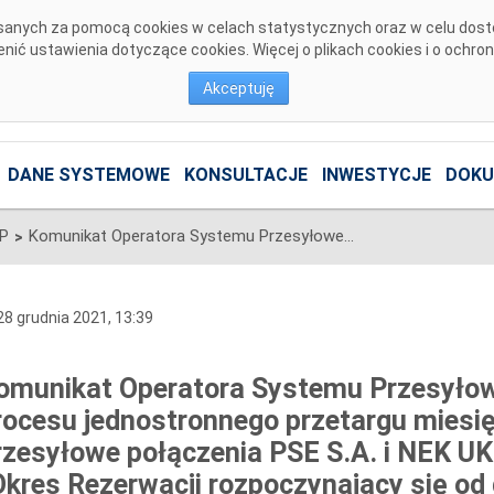
pisanych za pomocą cookies w celach statystycznych oraz w celu dos
ić ustawienia dotyczące cookies. Więcej o plikach cookies i o ochro
Akceptuję
DANE SYSTEMOWE
KONSULTACJE
INWESTYCJE
DOKU
SP
Komunikat Operatora Systemu Przesyłowego w sprawie rozpoczęcia procesu jednostronnego przetargu miesięcznego na zdolności przesyłowe połączenia PSE S.A. i NEK UKRENERGO na luty 2022 r. (Okres Rezerwacji rozpoczynający się od dnia 1 lutego 2022 r. i kończący się z dniem 28 lutego 2022 r.)
>
8 grudnia 2021, 13:39
omunikat Operatora Systemu Przesyłow
rocesu jednostronnego przetargu miesi
rzesyłowe połączenia PSE S.A. i NEK U
Okres Rezerwacji rozpoczynający się od d