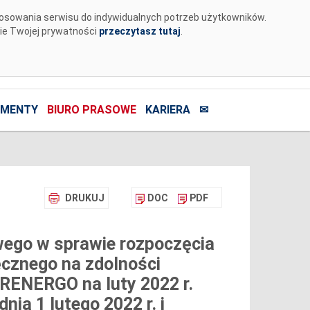
tosowania serwisu do indywidualnych potrzeb użytkowników.
nie Twojej prywatności
przeczytasz tutaj
.
MENTY
BIURO PRASOWE
KARIERA
✉
DRUKUJ
DOC
PDF
ego w sprawie rozpoczęcia
ęcznego na zdolności
KRENERGO na luty 2022 r.
nia 1 lutego 2022 r. i