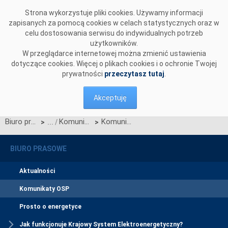
Przejdź do komentarzy
Strona wykorzystuje pliki cookies. Używamy informacji
zapisanych za pomocą cookies w celach statystycznych oraz w
celu dostosowania serwisu do indywidualnych potrzeb
użytkowników.
W przeglądarce internetowej można zmienić ustawienia
dotyczące cookies. Więcej o plikach cookies i o ochronie Twojej
prywatności
przeczytasz tutaj
.
Akceptuję
Biuro prasowe
Komunikaty OSP
Komunikat Operatora Systemu Przesyłowego w sprawie wystąpienia do Prezesa URE o zatwierdzenie zmian Instrukcji Ruchu i Eksploatacji Sieci Przesyłowej (IRiESP) wynikających z Kart aktualizacji nr: CK/14/2021 IRiESP - Korzystanie i CB/30/2021 IRiESP - Bilansowanie
>
>
BIURO PRASOWE
Aktualności
Komunikaty OSP
Prosto o energetyce
Jak funkcjonuje Krajowy System Elektroenergetyczny?