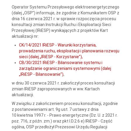
Operator Systemu Przesyłowego elektroenergetycznego
(dalej „OSP”) informuje, że zgodnie z Komunikatem OSP z
dnia 16 czerwca 2021 r. w sprawie rozpoczęcia procesu
konsultacji zmian Instrukcji Ruchu i Eksploatacji Sieci
Przesyłowej (IRiESP) wynikających z projektów Kart
aktualizacji nr:
CK/14/2021 IRiESP - Warunki korzystania,
prowadzenia ruchu, eksploatacji i planowania rozwoju
sieci (dalej „IRiESP - Korzystanie”),
CB/30/2021 IRiESP - Bilansowanie systemu i
zarządzanie ograniczeniami systemowymi (dalej
„IRiESP - Bilansowanie”)
,
w dniu 30 czerwca 2021 r. zakończył proces konsultacji
zmian IRiESP zaproponowanych w ww. Kartach
aktualizacji.
W związku z zakończeniem procesu konsultacji, zgodnie
z postanowieniami art. 9g ust. 7 ustawy z dnia
10 kwietnia 1997 r. - Prawo energetyczne (Dz. U. z 2021 r.
poz. 716, z późn. zm.) oraz pkt I.D.2.6 e) IRiESP - Część
ogólna, OSP przedłożył Prezesowi Urzędu Regulacji