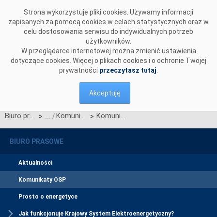
Przejdź do komentarzy
Strona wykorzystuje pliki cookies. Używamy informacji
zapisanych za pomocą cookies w celach statystycznych oraz w
celu dostosowania serwisu do indywidualnych potrzeb
użytkowników.
W przeglądarce internetowej można zmienić ustawienia
dotyczące cookies. Więcej o plikach cookies i o ochronie Twojej
prywatności
przeczytasz tutaj
.
Akceptuję
Biuro prasowe
Komunikaty OSP
Komunikat Operatora Systemu Przesyłowego z dnia 19 lipca 2016 r. dotyczący Taryfy dla energii elektrycznej
>
>
BIURO PRASOWE
Aktualności
Komunikaty OSP
Prosto o energetyce
Jak funkcjonuje Krajowy System Elektroenergetyczny?