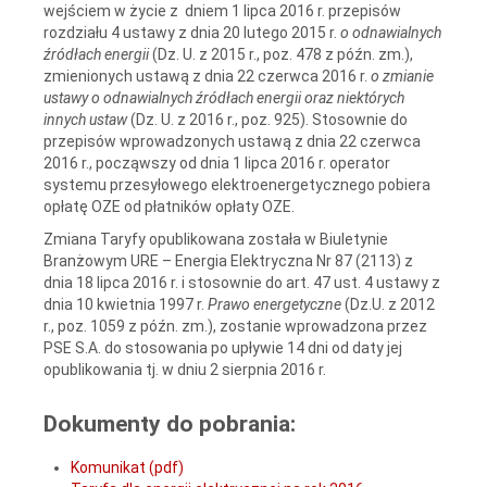
wejściem w życie z dniem 1 lipca 2016 r. przepisów
rozdziału 4 ustawy z dnia 20 lutego 2015 r.
o odnawialnych
źródłach energii
(Dz. U. z 2015 r., poz. 478 z późn. zm.),
zmienionych ustawą z dnia 22 czerwca 2016 r.
o zmianie
ustawy o odnawialnych źródłach energii oraz niektórych
innych ustaw
(Dz. U. z 2016 r., poz. 925). Stosownie do
przepisów wprowadzonych ustawą z dnia 22 czerwca
2016 r., począwszy od dnia 1 lipca 2016 r. operator
systemu przesyłowego elektroenergetycznego pobiera
opłatę OZE od płatników opłaty OZE.
Zmiana Taryfy opublikowana została w Biuletynie
Branżowym URE – Energia Elektryczna Nr 87 (2113) z
dnia 18 lipca 2016 r. i stosownie do art. 47 ust. 4 ustawy z
dnia 10 kwietnia 1997 r.
Prawo energetyczne
(Dz.U. z 2012
r., poz. 1059 z późn. zm.), zostanie wprowadzona przez
PSE S.A. do stosowania po upływie 14 dni od daty jej
opublikowania tj. w dniu 2 sierpnia 2016 r.
Dokumenty do pobrania:
Komunikat (pdf)