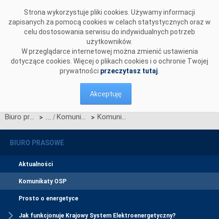
Przejdź do komentarzy
Strona wykorzystuje pliki cookies. Używamy informacji
zapisanych za pomocą cookies w celach statystycznych oraz w
celu dostosowania serwisu do indywidualnych potrzeb
użytkowników.
W przeglądarce internetowej można zmienić ustawienia
dotyczące cookies. Więcej o plikach cookies i o ochronie Twojej
prywatności
przeczytasz tutaj
.
Akceptuję
Biuro prasowe
Komunikaty OSP
Komunikat OSP dotyczący pracy bloku 1 w Elektrowni Bełchatów po 2017 roku
>
>
BIURO PRASOWE
Aktualności
Komunikaty OSP
Prosto o energetyce
Jak funkcjonuje Krajowy System Elektroenergetyczny?