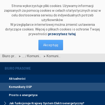
Przejdź do komentarzy
Strona wykorzystuje pliki cookies. Używamy informacji
zapisanych za pomocą cookies w celach statystycznych oraz w
celu dostosowania serwisu do indywidualnych potrzeb
użytkowników.
W przeglądarce internetowej można zmienić ustawienia
dotyczące cookies. Więcej o plikach cookies i o ochronie Twojej
prywatności
przeczytasz tutaj
.
Akceptuję
Biuro prasowe
Komunikaty OSP
Komunikat Operatora Systemu Przesyłowego z dnia 5 stycznia 2016 r. o aktualnej sytuacji w Krajowym Systemie Elektroenergetycznym
>
>
BIURO PRASOWE
Aktualności
Komunikaty OSP
Prosto o energetyce
Jak funkcjonuje Krajowy System Elektroenergetyczny?