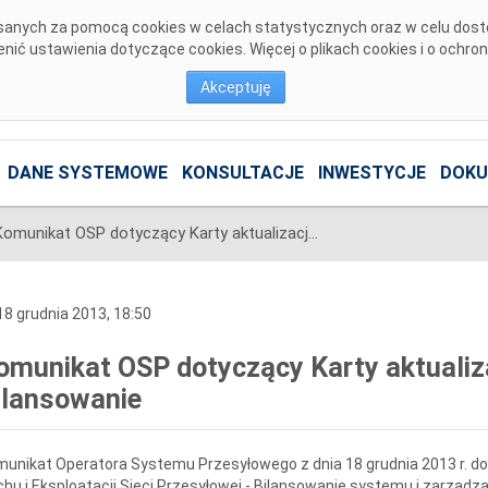
pisanych za pomocą cookies w celach statystycznych oraz w celu dos
ić ustawienia dotyczące cookies. Więcej o plikach cookies i o ochro
Akceptuję
DANE SYSTEMOWE
KONSULTACJE
INWESTYCJE
DOKU
Komunikat OSP dotyczący Karty aktualizacji nr CB/9/2013 IRiESP-Bilansowanie
8 grudnia 2013, 18:50
omunikat OSP dotyczący Karty aktualiza
ilansowanie
unikat Operatora Systemu Przesyłowego z dnia 18 grudnia 2013 r. doty
hu i Eksploatacji Sieci Przesyłowej - Bilansowanie systemu i zarząd