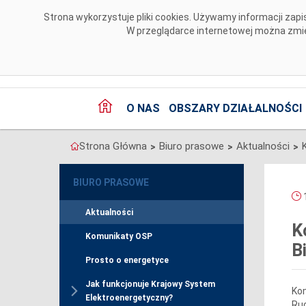
Przejdź do komentarzy
Strona wykorzystuje pliki cookies. Używamy informacji za
W przeglądarce internetowej można zmien
O NAS
OBSZARY DZIAŁALNOŚCI
Strona Główna
Biuro prasowe
Aktualności
>
>
>
BIURO PRASOWE
1
Aktualności
K
Komunikaty OSP
B
Prosto o energetyce
Jak funkcjonuje Krajowy System
Kom
Elektroenergetyczny?
Ruc