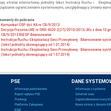
jej stronie internetowej jednolity tekst Instrukcji Ruchu i Eksploa
ządzanie ograniczeniami systemowymi, uwzględniający zmiany wprow
kumenty do pobrania:
Komunikat OSP dot. KA nr CB/9/2013
Decyzja Prezesa URE nr DRR-4320-2(27)/2010/2013/JRz z dnia 10 gru
CB/9/2013 IRiESP-Bilansowanie
Instrukcja Ruchu i Eksploatacji Sieci Przesyłowej - Bilansowanie s
(tekst jednolity obowiązujący od 1.01.2014)
Instrukcja Ruchu i Eksploatacji Sieci Przesyłowej - Bilansowanie s
(tekst jednolity obowiązujący od 1.07.2014)
PSE
DANE SYSTEMO
Informacje podstawowe
Informacje o systemie
Raport wpływu PSE
Schemat sieci
Przetargi
Zapotrzebowanie mocy K
Platforma Zakupowa
Nowa strona z danymi KSE
KSeF