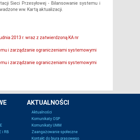
tacji Sieci Przesyłowej - Bilansowanie systemu i
adzone ww. Kartą aktualizacji.
dnia 2013 r. wraz z zatwierdzoną KA nr
ystemu i zarządzanie ograniczeniami systemowymi
ystemu i zarządzanie ograniczeniami systemowymi
WE
AKTUALNOŚCI
Aktualności
Komunikaty OSP
SE
Komunikaty UMM
 i RB
Zaangażowanie społeczne
Kontakt do biura prasowego