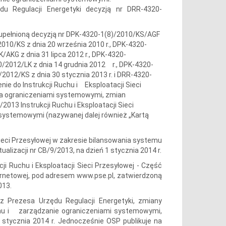
u Regulacji Energetyki decyzją nr DRR-4320-
uzupełnioną decyzją nr DPK-4320-1(8)/2010/KS/AGF
2010/KS z dnia 20 września 2010 r., DPK-4320-
/AKG z dnia 31 lipca 2012 r., DPK-4320-
0/2012/LK z dnia 14 grudnia 2012 r., DPK-4320-
/2012/KS z dnia 30 stycznia 2013 r. i DRR-4320-
ie do Instrukcji Ruchu i Eksploatacji Sieci
ia ograniczeniami systemowymi, zmian
2013 Instrukcji Ruchu i Eksploatacji Sieci
systemowymi (nazywanej dalej również „Kartą
 Sieci Przesyłowej w zakresie bilansowania systemu
alizacji nr CB/9/2013, na dzień 1 stycznia 2014 r.
ji Ruchu i Eksploatacji Sieci Przesyłowej - Część
ternetowej, pod adresem www.pse.pl, zatwierdzoną
013.
 Prezesa Urzędu Regulacji Energetyki, zmiany
stemu i zarządzanie ograniczeniami systemowymi,
 stycznia 2014 r. Jednocześnie OSP publikuje na