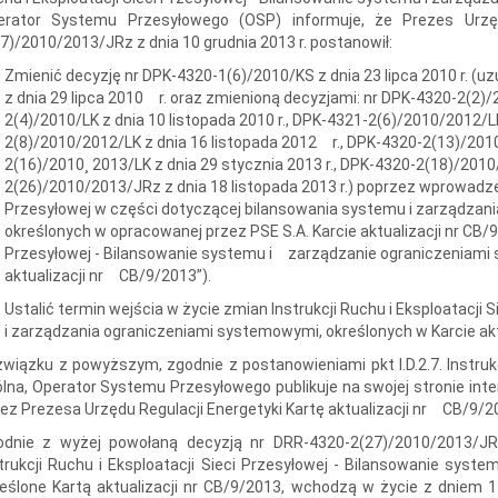
erator Systemu Przesyłowego (OSP) informuje, że Prezes Urzęd
7)/2010/2013/JRz z dnia 10 grudnia 2013 r. postanowił:
Zmienić decyzję nr DPK-4320-1(6)/2010/KS z dnia 23 lipca 2010 r. (
z dnia 29 lipca 2010 r. oraz zmienioną decyzjami: nr DPK-4320-2(2)/
2(4)/2010/LK z dnia 10 listopada 2010 r., DPK-4321-2(6)/2010/2012/LK
2(8)/2010/2012/LK z dnia 16 listopada 2012 r., DPK-4320-2(13)/201
2(16)/2010¸ 2013/LK z dnia 29 stycznia 2013 r., DPK-4320-2(18)/2010
2(26)/2010/2013/JRz z dnia 18 listopada 2013 r.) poprzez wprowadzen
Przesyłowej w części dotyczącej bilansowania systemu i zarządzan
określonych w opracowanej przez PSE S.A. Karcie aktualizacji nr CB/9/
Przesyłowej - Bilansowanie systemu i zarządzanie ograniczeniami 
aktualizacji nr CB/9/2013”).
Ustalić termin wejścia w życie zmian Instrukcji Ruchu i Eksploatacji
i zarządzania ograniczeniami systemowymi, określonych w Karcie aktu
wiązku z powyższym, zgodnie z postanowieniami pkt I.D.2.7. Instrukc
lna, Operator Systemu Przesyłowego publikuje na swojej stronie in
ez Prezesa Urzędu Regulacji Energetyki Kartę aktualizacji nr CB/9/2
odnie z wyżej powołaną decyzją nr DRR-4320-2(27)/2010/2013/JRz
trukcji Ruchu i Eksploatacji Sieci Przesyłowej - Bilansowanie sy
eślone Kartą aktualizacji nr CB/9/2013, wchodzą w życie z dniem 1