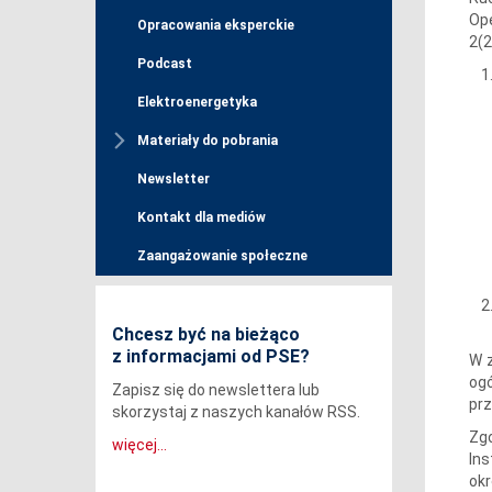
Op
Opracowania eksperckie
2(2
Podcast
Elektroenergetyka
Materiały do pobrania
Newsletter
Kontakt dla mediów
Zaangażowanie społeczne
Chcesz być na bieżąco
z informacjami od PSE?
W z
ogó
Zapisz się do newslettera lub
prz
skorzystaj z naszych kanałów RSS.
Zg
więcej...
Ins
okr