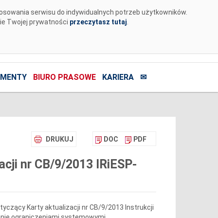
tosowania serwisu do indywidualnych potrzeb użytkowników.
nie Twojej prywatności
przeczytasz tutaj
.
MENTY
BIURO PRASOWE
KARIERA
✉
DRUKUJ
DOC
PDF
cji nr CB/9/2013 IRiESP-
czący Karty aktualizacji nr CB/9/2013 Instrukcji
zanie ograniczeniami systemowymi.