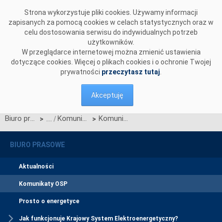
Przejdź do komentarzy
Strona wykorzystuje pliki cookies. Używamy informacji
zapisanych za pomocą cookies w celach statystycznych oraz w
celu dostosowania serwisu do indywidualnych potrzeb
użytkowników.
W przeglądarce internetowej można zmienić ustawienia
dotyczące cookies. Więcej o plikach cookies i o ochronie Twojej
prywatności
przeczytasz tutaj
.
Akceptuję
Biuro prasowe
Komunikaty OSP
Komunikat OSP dotyczący niedostępneści publikacji komunikatów UMM na platformie Gas Inside Information Platform (GIIP)
>
>
BIURO PRASOWE
Aktualności
Komunikaty OSP
Prosto o energetyce
Jak funkcjonuje Krajowy System Elektroenergetyczny?