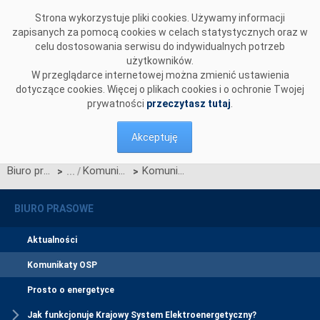
Przejdź do komentarzy
Strona wykorzystuje pliki cookies. Używamy informacji
zapisanych za pomocą cookies w celach statystycznych oraz w
celu dostosowania serwisu do indywidualnych potrzeb
użytkowników.
W przeglądarce internetowej można zmienić ustawienia
dotyczące cookies. Więcej o plikach cookies i o ochronie Twojej
prywatności
przeczytasz tutaj
.
Akceptuję
Biuro prasowe
Komunikaty OSP
Komunikat OSP dotyczący ograniczenia alokowanych praw przesyłowych w dniach 14-15.10.2023
>
>
BIURO PRASOWE
Aktualności
Komunikaty OSP
Prosto o energetyce
Jak funkcjonuje Krajowy System Elektroenergetyczny?